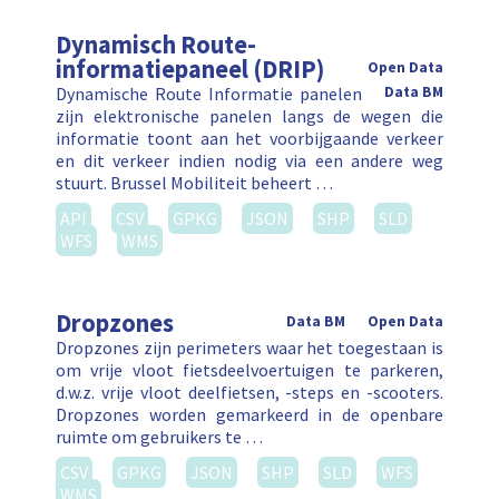
Dynamisch Route-
informatiepaneel (DRIP)
Open Data
Dynamische Route Informatie panelen
Data BM
zijn elektronische panelen langs de wegen die
informatie toont aan het voorbijgaande verkeer
en dit verkeer indien nodig via een andere weg
stuurt. Brussel Mobiliteit beheert …
API
CSV
GPKG
JSON
SHP
SLD
WFS
WMS
Dropzones
Data BM
Open Data
Dropzones zijn perimeters waar het toegestaan is
om vrije vloot fietsdeelvoertuigen te parkeren,
d.w.z. vrije vloot deelfietsen, -steps en -scooters.
Dropzones worden gemarkeerd in de openbare
ruimte om gebruikers te …
CSV
GPKG
JSON
SHP
SLD
WFS
WMS