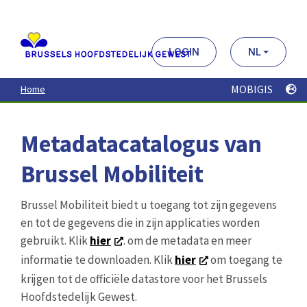
Aller
au
contenu
principal
LOGIN
NL
MOBIGIS
Home
Metadatacatalogus van
Brussel Mobiliteit
Brussel Mobiliteit biedt u toegang tot zijn gegevens
en tot de gegevens die in zijn applicaties worden
gebruikt. Klik
hier
. om de metadata en meer
informatie te downloaden. Klik
hier
om toegang te
krijgen tot de officiële datastore voor het Brussels
Hoofdstedelijk Gewest.