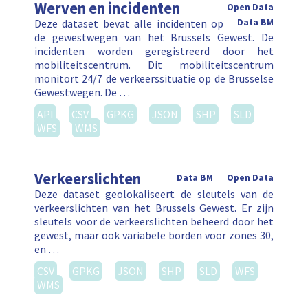
Werven en incidenten
Open Data
Deze dataset bevat alle incidenten op
Data BM
de gewestwegen van het Brussels Gewest. De
incidenten worden geregistreerd door het
mobiliteitscentrum. Dit mobiliteitscentrum
monitort 24/7 de verkeerssituatie op de Brusselse
Gewestwegen. De …
API
CSV
GPKG
JSON
SHP
SLD
WFS
WMS
Verkeerslichten
Data BM
Open Data
Deze dataset geolokaliseert de sleutels van de
verkeerslichten van het Brussels Gewest. Er zijn
sleutels voor de verkeerslichten beheerd door het
gewest, maar ook variabele borden voor zones 30,
en …
CSV
GPKG
JSON
SHP
SLD
WFS
WMS