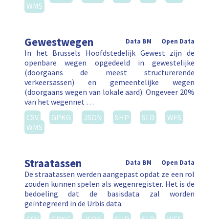
WMS
Gewestwegen
Data BM
Open Data
In het Brussels Hoofdstedelijk Gewest zijn de
openbare wegen opgedeeld in gewestelijke
(doorgaans de meest structurerende
verkeersassen) en gemeentelijke wegen
(doorgaans wegen van lokale aard). Ongeveer 20%
van het wegennet …
CSV
GPKG
JSON
SHP
SLD
WFS
WMS
Straatassen
Data BM
Open Data
De straatassen werden aangepast opdat ze een rol
zouden kunnen spelen als wegenregister. Het is de
bedoeling dat de basisdata zal worden
geïntegreerd in de Urbis data.