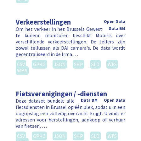
Verkeerstellingen
Open Data
Om het verkeer in het Brussels Gewest
Data BM
te kunenn monitoren beschikt Mobiris over
verschillende verkeerstellingen. De tellers zijn
zowel tellussen als DAI camera's. De data wordt
gecentraliseerd in de Irma …
CSV
GPKG
JSON
SHP
SLD
WFS
WMS
Fietsverenigingen / -diensten
Deze dataset bundelt alle
Data BM
Open Data
fietsdiensten in Brussel op één plek, zodat u in een
oogopslag een volledig overzicht krijgt. U vindt er
adressen voor herstellingen, aankoop of verhuur
van fietsen, …
CSV
GPKG
JSON
SHP
SLD
WFS