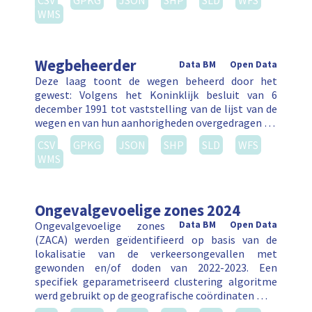
CSV
GPKG
JSON
SHP
SLD
WFS
WMS
Wegbeheerder
Data BM
Open Data
Deze laag toont de wegen beheerd door het
gewest: Volgens het Koninklijk besluit van 6
december 1991 tot vaststelling van de lijst van de
wegen en van hun aanhorigheden overgedragen …
CSV
GPKG
JSON
SHP
SLD
WFS
WMS
Ongevalgevoelige zones 2024
Ongevalgevoelige zones
Data BM
Open Data
(ZACA) werden geïdentifieerd op basis van de
lokalisatie van de verkeersongevallen met
gewonden en/of doden van 2022-2023. Een
specifiek geparametriseerd clustering algoritme
werd gebruikt op de geografische coördinaten …