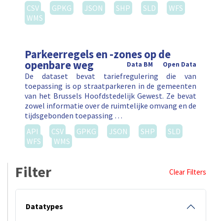
CSV
GPKG
JSON
SHP
SLD
WFS
WMS
Parkeerregels en -zones op de
openbare weg
Data BM
Open Data
De dataset bevat tariefregulering die van
toepassing is op straatparkeren in de gemeenten
van het Brussels Hoofdstedelijk Gewest. Ze bevat
zowel informatie over de ruimtelijke omvang en de
tijdsgebonden toepassing …
API
CSV
GPKG
JSON
SHP
SLD
WFS
WMS
Filter
Clear Filters
Datatypes