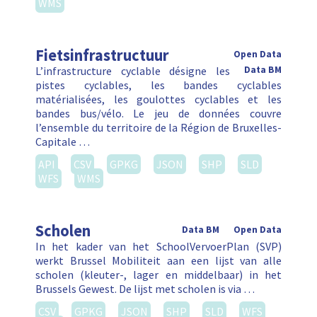
WMS
Fietsinfrastructuur
Open Data
L’infrastructure cyclable désigne les
Data BM
pistes cyclables, les bandes cyclables
matérialisées, les goulottes cyclables et les
bandes bus/vélo. Le jeu de données couvre
l’ensemble du territoire de la Région de Bruxelles-
Capitale …
API
CSV
GPKG
JSON
SHP
SLD
WFS
WMS
Scholen
Data BM
Open Data
In het kader van het SchoolVervoerPlan (SVP)
werkt Brussel Mobiliteit aan een lijst van alle
scholen (kleuter-, lager en middelbaar) in het
Brussels Gewest. De lijst met scholen is via …
CSV
GPKG
JSON
SHP
SLD
WFS