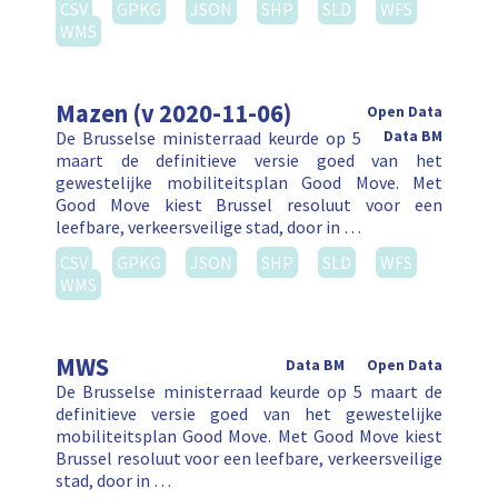
CSV
GPKG
JSON
SHP
SLD
WFS
WMS
Mazen (v 2020-11-06)
Open Data
De Brusselse ministerraad keurde op 5
Data BM
maart de definitieve versie goed van het
gewestelijke mobiliteitsplan Good Move. Met
Good Move kiest Brussel resoluut voor een
leefbare, verkeersveilige stad, door in …
CSV
GPKG
JSON
SHP
SLD
WFS
WMS
MWS
Data BM
Open Data
De Brusselse ministerraad keurde op 5 maart de
definitieve versie goed van het gewestelijke
mobiliteitsplan Good Move. Met Good Move kiest
Brussel resoluut voor een leefbare, verkeersveilige
stad, door in …