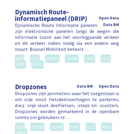
Dynamisch Route-
informatiepaneel (DRIP)
Open Data
Dynamische Route Informatie panelen
Data BM
zijn elektronische panelen langs de wegen die
informatie toont aan het voorbijgaande verkeer
en dit verkeer indien nodig via een andere weg
stuurt. Brussel Mobiliteit beheert …
API
CSV
GPKG
JSON
SHP
SLD
WFS
WMS
Dropzones
Data BM
Open Data
Dropzones zijn perimeters waar het toegestaan is
om vrije vloot fietsdeelvoertuigen te parkeren,
d.w.z. vrije vloot deelfietsen, -steps en -scooters.
Dropzones worden gemarkeerd in de openbare
ruimte om gebruikers te …
CSV
GPKG
JSON
SHP
SLD
WFS
WMS