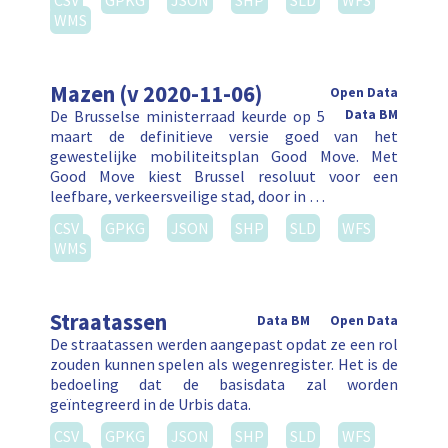
CSV
GPKG
JSON
SHP
SLD
WFS
WMS
Mazen (v 2020-11-06)
Open Data
De Brusselse ministerraad keurde op 5
Data BM
maart de definitieve versie goed van het
gewestelijke mobiliteitsplan Good Move. Met
Good Move kiest Brussel resoluut voor een
leefbare, verkeersveilige stad, door in …
CSV
GPKG
JSON
SHP
SLD
WFS
WMS
Straatassen
Data BM
Open Data
De straatassen werden aangepast opdat ze een rol
zouden kunnen spelen als wegenregister. Het is de
bedoeling dat de basisdata zal worden
geïntegreerd in de Urbis data.
CSV
GPKG
JSON
SHP
SLD
WFS