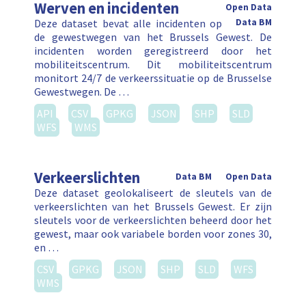
Werven en incidenten
Open Data
Deze dataset bevat alle incidenten op
Data BM
de gewestwegen van het Brussels Gewest. De
incidenten worden geregistreerd door het
mobiliteitscentrum. Dit mobiliteitscentrum
monitort 24/7 de verkeerssituatie op de Brusselse
Gewestwegen. De …
API
CSV
GPKG
JSON
SHP
SLD
WFS
WMS
Verkeerslichten
Data BM
Open Data
Deze dataset geolokaliseert de sleutels van de
verkeerslichten van het Brussels Gewest. Er zijn
sleutels voor de verkeerslichten beheerd door het
gewest, maar ook variabele borden voor zones 30,
en …
CSV
GPKG
JSON
SHP
SLD
WFS
WMS