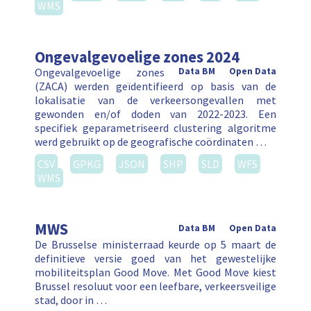
WMS
Ongevalgevoelige zones 2024
Ongevalgevoelige zones
Data BM
Open Data
(ZACA) werden geïdentifieerd op basis van de
lokalisatie van de verkeersongevallen met
gewonden en/of doden van 2022-2023. Een
specifiek geparametriseerd clustering algoritme
werd gebruikt op de geografische coördinaten …
CSV
GPKG
JSON
SHP
SLD
WFS
WMS
MWS
Data BM
Open Data
De Brusselse ministerraad keurde op 5 maart de
definitieve versie goed van het gewestelijke
mobiliteitsplan Good Move. Met Good Move kiest
Brussel resoluut voor een leefbare, verkeersveilige
stad, door in …