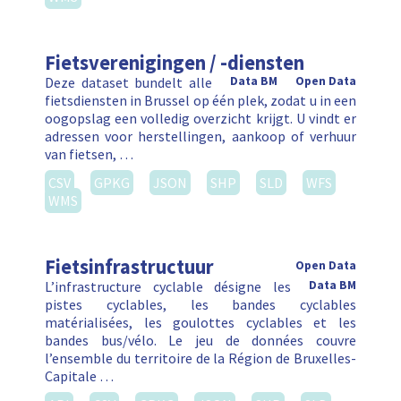
Fietsverenigingen / -diensten
Deze dataset bundelt alle
Data BM
Open Data
fietsdiensten in Brussel op één plek, zodat u in een
oogopslag een volledig overzicht krijgt. U vindt er
adressen voor herstellingen, aankoop of verhuur
van fietsen, …
CSV
GPKG
JSON
SHP
SLD
WFS
WMS
Fietsinfrastructuur
Open Data
L’infrastructure cyclable désigne les
Data BM
pistes cyclables, les bandes cyclables
matérialisées, les goulottes cyclables et les
bandes bus/vélo. Le jeu de données couvre
l’ensemble du territoire de la Région de Bruxelles-
Capitale …