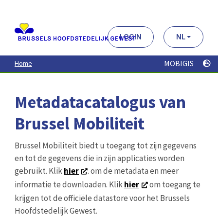
Aller
au
contenu
principal
LOGIN
NL
MOBIGIS
Home
Metadatacatalogus van
Brussel Mobiliteit
Brussel Mobiliteit biedt u toegang tot zijn gegevens
en tot de gegevens die in zijn applicaties worden
gebruikt. Klik
hier
. om de metadata en meer
informatie te downloaden. Klik
hier
om toegang te
krijgen tot de officiële datastore voor het Brussels
Hoofdstedelijk Gewest.