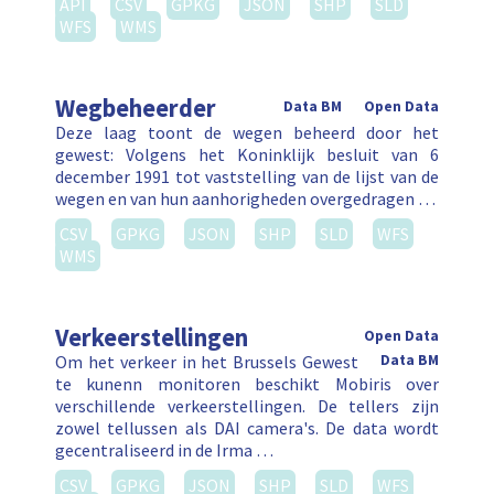
API
CSV
GPKG
JSON
SHP
SLD
WFS
WMS
Wegbeheerder
Data BM
Open Data
Deze laag toont de wegen beheerd door het
gewest: Volgens het Koninklijk besluit van 6
december 1991 tot vaststelling van de lijst van de
wegen en van hun aanhorigheden overgedragen …
CSV
GPKG
JSON
SHP
SLD
WFS
WMS
Verkeerstellingen
Open Data
Om het verkeer in het Brussels Gewest
Data BM
te kunenn monitoren beschikt Mobiris over
verschillende verkeerstellingen. De tellers zijn
zowel tellussen als DAI camera's. De data wordt
gecentraliseerd in de Irma …
CSV
GPKG
JSON
SHP
SLD
WFS