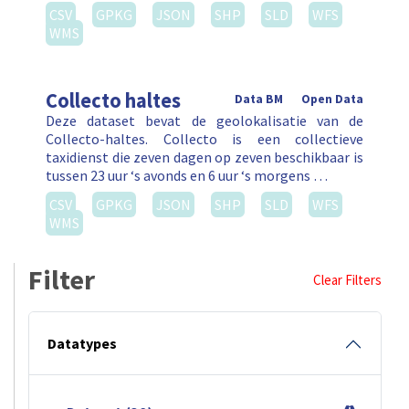
CSV
GPKG
JSON
SHP
SLD
WFS
WMS
Collecto haltes
Data BM
Open Data
Deze dataset bevat de geolokalisatie van de
Collecto-haltes. Collecto is een collectieve
taxidienst die zeven dagen op zeven beschikbaar is
tussen 23 uur ‘s avonds en 6 uur ‘s morgens …
CSV
GPKG
JSON
SHP
SLD
WFS
WMS
Filter
Clear Filters
Datatypes