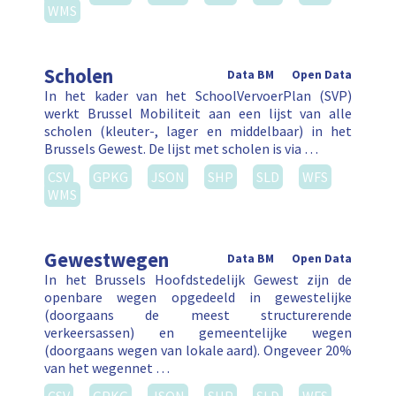
WMS
Scholen
Data BM
Open Data
In het kader van het SchoolVervoerPlan (SVP)
werkt Brussel Mobiliteit aan een lijst van alle
scholen (kleuter-, lager en middelbaar) in het
Brussels Gewest. De lijst met scholen is via …
CSV
GPKG
JSON
SHP
SLD
WFS
WMS
Gewestwegen
Data BM
Open Data
In het Brussels Hoofdstedelijk Gewest zijn de
openbare wegen opgedeeld in gewestelijke
(doorgaans de meest structurerende
verkeersassen) en gemeentelijke wegen
(doorgaans wegen van lokale aard). Ongeveer 20%
van het wegennet …