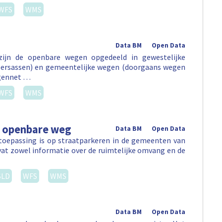
WFS
WMS
Data BM
Open Data
 zijn de openbare wegen opgedeeld in gewestelijke
eersassen) en gemeentelijke wegen (doorgaans wegen
egennet …
WFS
WMS
e openbare weg
Data BM
Open Data
 toepassing is op straatparkeren in de gemeenten van
vat zowel informatie over de ruimtelijke omvang en de
SLD
WFS
WMS
Data BM
Open Data