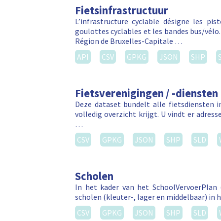
Fietsinfrastructuur
L’infrastructure cyclable désigne les pis
goulottes cyclables et les bandes bus/vélo.
Région de Bruxelles-Capitale …
API
CSV
GPKG
JSON
SHP
Fietsverenigingen / -diensten
Deze dataset bundelt alle fietsdiensten 
volledig overzicht krijgt. U vindt er adres
…
CSV
GPKG
JSON
SHP
SLD
Scholen
In het kader van het SchoolVervoerPlan (
scholen (kleuter-, lager en middelbaar) in h
CSV
GPKG
JSON
SHP
SLD