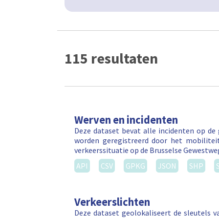
115 resultaten
Werven en incidenten
Deze dataset bevat alle incidenten op de
worden geregistreerd door het mobilitei
verkeerssituatie op de Brusselse Gewestw
API
CSV
GPKG
JSON
SHP
Verkeerslichten
Deze dataset geolokaliseert de sleutels v