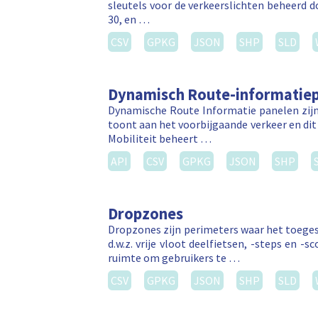
sleutels voor de verkeerslichten beheerd 
30, en …
CSV
GPKG
JSON
SHP
SLD
Dynamisch Route-informatiep
Dynamische Route Informatie panelen zijn
toont aan het voorbijgaande verkeer en dit 
Mobiliteit beheert …
API
CSV
GPKG
JSON
SHP
Dropzones
Dropzones zijn perimeters waar het toegest
d.w.z. vrije vloot deelfietsen, -steps en
ruimte om gebruikers te …
CSV
GPKG
JSON
SHP
SLD