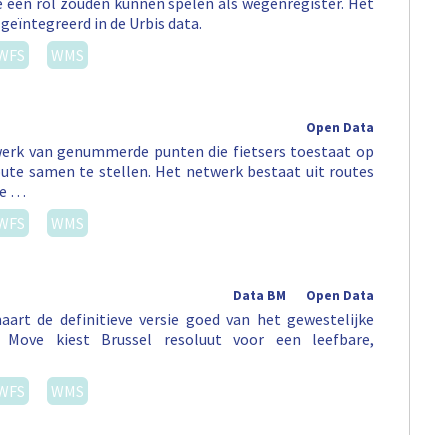
 een rol zouden kunnen spelen als wegenregister. Het
 geïntegreerd in de Urbis data.
WFS
WMS
Open Data
erk van genummerde punten die fietsers toestaat op
ute samen te stellen. Het netwerk bestaat uit routes
ee …
WFS
WMS
Data BM
Open Data
art de definitieve versie goed van het gewestelijke
Move kiest Brussel resoluut voor een leefbare,
WFS
WMS