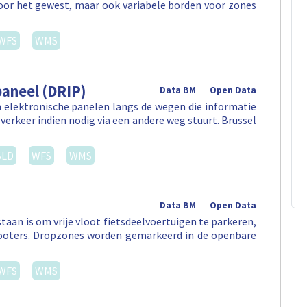
door het gewest, maar ook variabele borden voor zones
WFS
WMS
aneel (DRIP)
Data BM
Open Data
 elektronische panelen langs de wegen die informatie
verkeer indien nodig via een andere weg stuurt. Brussel
SLD
WFS
WMS
Data BM
Open Data
aan is om vrije vloot fietsdeelvoertuigen te parkeren,
 -scooters. Dropzones worden gemarkeerd in de openbare
WFS
WMS