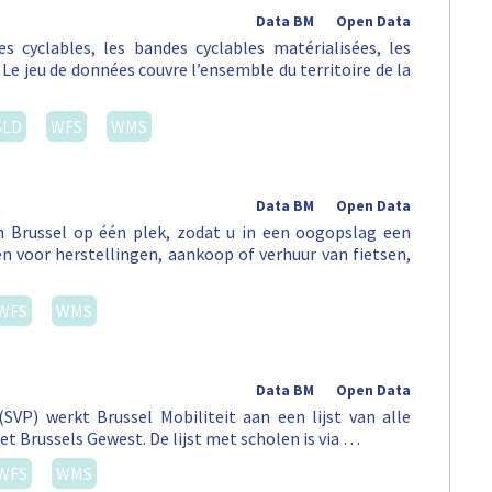
Data BM
Open Data
tes cyclables, les bandes cyclables matérialisées, les
 Le jeu de données couvre l’ensemble du territoire de la
SLD
WFS
WMS
Data BM
Open Data
in Brussel op één plek, zodat u in een oogopslag een
sen voor herstellingen, aankoop of verhuur van fietsen,
WFS
WMS
Data BM
Open Data
SVP) werkt Brussel Mobiliteit aan een lijst van alle
et Brussels Gewest. De lijst met scholen is via …
WFS
WMS