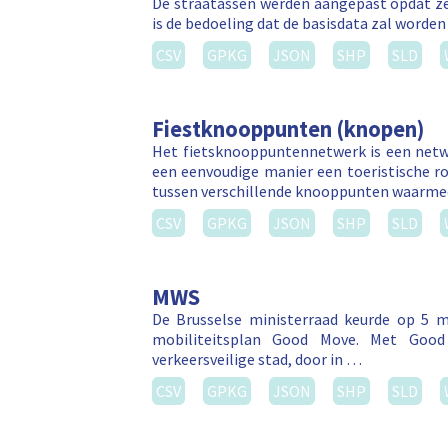
De straatassen werden aangepast opdat ze
is de bedoeling dat de basisdata zal worden
CSV
GPKG
JSON
SHP
SLD
Fiestknooppunten (knopen)
Het fietsknooppuntennetwerk is een netw
een eenvoudige manier een toeristische ro
tussen verschillende knooppunten waarm
CSV
GPKG
JSON
SHP
SLD
MWS
De Brusselse ministerraad keurde op 5 ma
mobiliteitsplan Good Move. Met Good 
verkeersveilige stad, door in …
CSV
GPKG
JSON
SHP
SLD