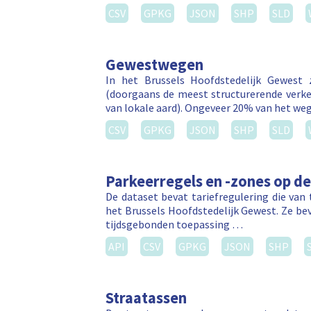
CSV
GPKG
JSON
SHP
SLD
Gewestwegen
In het Brussels Hoofdstedelijk Gewest
(doorgaans de meest structurerende verk
van lokale aard). Ongeveer 20% van het w
CSV
GPKG
JSON
SHP
SLD
Parkeerregels en -zones op d
De dataset bevat tariefregulering die van
het Brussels Hoofdstedelijk Gewest. Ze be
tijdsgebonden toepassing …
API
CSV
GPKG
JSON
SHP
Straatassen