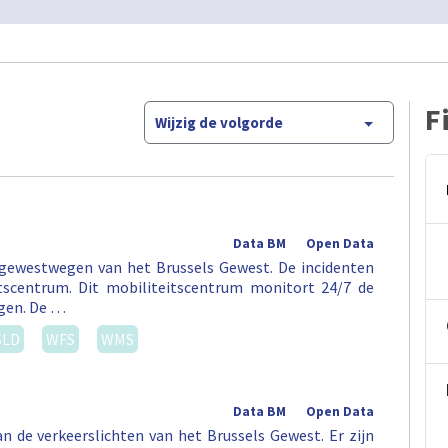
F
Wijzig de volgorde
Data BM
Open Data
 gewestwegen van het Brussels Gewest. De incidenten
tscentrum. Dit mobiliteitscentrum monitort 24/7 de
egen. De …
SLD
WFS
WMS
Data BM
Open Data
an de verkeerslichten van het Brussels Gewest. Er zijn