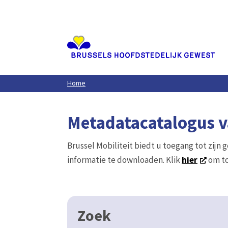
Aller
au
contenu
principal
Home
Metadatacatalogus va
Brussel Mobiliteit biedt u toegang tot zijn 
informatie te downloaden. Klik
hier
om to
Zoek