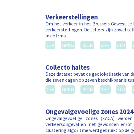
Verkeerstellingen
Om het verkeer in het Brussels Gewest te 
verkeerstellingen. De tellers zijn zowel te
in de Irma …
CSV
GPKG
JSON
SHP
SLD
Collecto haltes
Deze dataset bevat de geolokalisatie van de
die zeven dagen op zeven beschikbaar is tus
CSV
GPKG
JSON
SHP
SLD
Ongevalgevoelige zones 2024
Ongevalgevoelige zones (ZACA) werden 
verkeersongevallen met gewonden en/of d
clustering algoritme werd gebruikt op de 