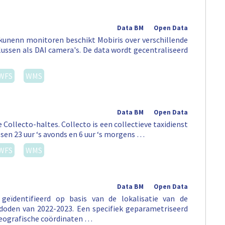
Data BM
Open Data
kunenn monitoren beschikt Mobiris over verschillende
llussen als DAI camera's. De data wordt gecentraliseerd
WFS
WMS
Data BM
Open Data
 Collecto-haltes. Collecto is een collectieve taxidienst
sen 23 uur ‘s avonds en 6 uur ‘s morgens …
WFS
WMS
Data BM
Open Data
geïdentifieerd op basis van de lokalisatie van de
oden van 2022-2023. Een specifiek geparametriseerd
geografische coördinaten …