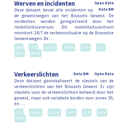
Werven en incidenten
Open Data
Deze dataset bevat alle incidenten op
Data BM
de gewestwegen van het Brussels Gewest. De
incidenten worden geregistreerd door het
mobiliteitscentrum. Dit mobiliteitscentrum
monitort 24/7 de verkeerssituatie op de Brusselse
Gewestwegen. De …
API
CSV
GPKG
JSON
SHP
SLD
WFS
WMS
Verkeerslichten
Data BM
Open Data
Deze dataset geolokaliseert de sleutels van de
verkeerslichten van het Brussels Gewest. Er zijn
sleutels voor de verkeerslichten beheerd door het
gewest, maar ook variabele borden voor zones 30,
en …
CSV
GPKG
JSON
SHP
SLD
WFS
WMS