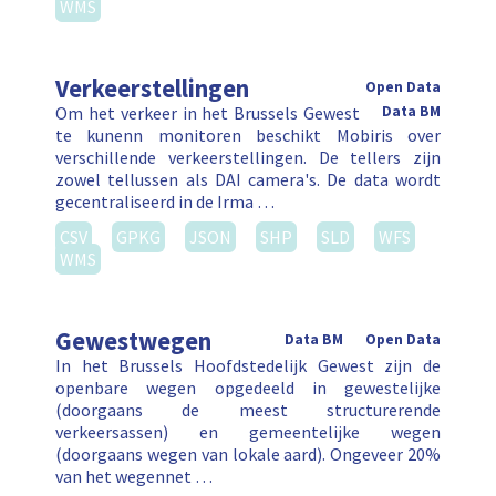
WMS
Verkeerstellingen
Open Data
Om het verkeer in het Brussels Gewest
Data BM
te kunenn monitoren beschikt Mobiris over
verschillende verkeerstellingen. De tellers zijn
zowel tellussen als DAI camera's. De data wordt
gecentraliseerd in de Irma …
CSV
GPKG
JSON
SHP
SLD
WFS
WMS
Gewestwegen
Data BM
Open Data
In het Brussels Hoofdstedelijk Gewest zijn de
openbare wegen opgedeeld in gewestelijke
(doorgaans de meest structurerende
verkeersassen) en gemeentelijke wegen
(doorgaans wegen van lokale aard). Ongeveer 20%
van het wegennet …