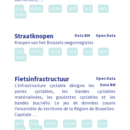
CSV
GPKG
JSON
SHP
SLD
WFS
WMS
Straatknopen
Data BM
Open Data
Knopen van het Brussels wegenregister.
CSV
GPKG
JSON
SHP
SLD
WFS
WMS
Fietsinfrastructuur
Open Data
L’infrastructure cyclable désigne les
Data BM
pistes cyclables, les bandes cyclables
matérialisées, les goulottes cyclables et les
bandes bus/vélo. Le jeu de données couvre
l’ensemble du territoire de la Région de Bruxelles-
Capitale …
API
CSV
GPKG
JSON
SHP
SLD
WFS
WMS