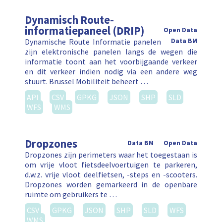
Dynamisch Route-
informatiepaneel (DRIP)
Open Data
Dynamische Route Informatie panelen
Data BM
zijn elektronische panelen langs de wegen die
informatie toont aan het voorbijgaande verkeer
en dit verkeer indien nodig via een andere weg
stuurt. Brussel Mobiliteit beheert …
API
CSV
GPKG
JSON
SHP
SLD
WFS
WMS
Dropzones
Data BM
Open Data
Dropzones zijn perimeters waar het toegestaan is
om vrije vloot fietsdeelvoertuigen te parkeren,
d.w.z. vrije vloot deelfietsen, -steps en -scooters.
Dropzones worden gemarkeerd in de openbare
ruimte om gebruikers te …
CSV
GPKG
JSON
SHP
SLD
WFS
WMS