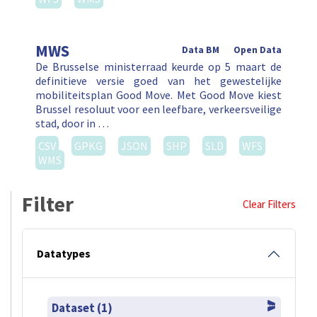
MWS
Data BM
Open Data
De Brusselse ministerraad keurde op 5 maart de
definitieve versie goed van het gewestelijke
mobiliteitsplan Good Move. Met Good Move kiest
Brussel resoluut voor een leefbare, verkeersveilige
stad, door in …
CSV
GPKG
JSON
SHP
SLD
WFS
WMS
Filter
Clear Filters
Datatypes
Dataset (1)