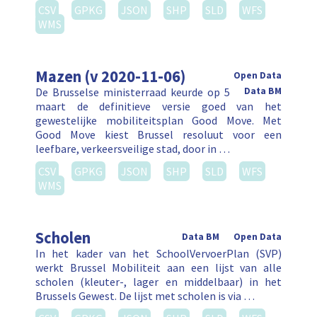
CSV
GPKG
JSON
SHP
SLD
WFS
WMS
Mazen (v 2020-11-06)
Open Data
De Brusselse ministerraad keurde op 5
Data BM
maart de definitieve versie goed van het
gewestelijke mobiliteitsplan Good Move. Met
Good Move kiest Brussel resoluut voor een
leefbare, verkeersveilige stad, door in …
CSV
GPKG
JSON
SHP
SLD
WFS
WMS
Scholen
Data BM
Open Data
In het kader van het SchoolVervoerPlan (SVP)
werkt Brussel Mobiliteit aan een lijst van alle
scholen (kleuter-, lager en middelbaar) in het
Brussels Gewest. De lijst met scholen is via …