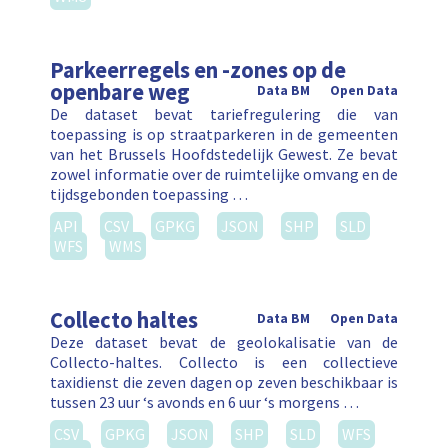
Parkeerregels en -zones op de
openbare weg
Data BM
Open Data
De dataset bevat tariefregulering die van
toepassing is op straatparkeren in de gemeenten
van het Brussels Hoofdstedelijk Gewest. Ze bevat
zowel informatie over de ruimtelijke omvang en de
tijdsgebonden toepassing …
API
CSV
GPKG
JSON
SHP
SLD
WFS
WMS
Collecto haltes
Data BM
Open Data
Deze dataset bevat de geolokalisatie van de
Collecto-haltes. Collecto is een collectieve
taxidienst die zeven dagen op zeven beschikbaar is
tussen 23 uur ‘s avonds en 6 uur ‘s morgens …
CSV
GPKG
JSON
SHP
SLD
WFS