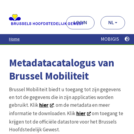
Aller
au
contenu
principal
LOGIN
NL
MOBIGIS
Home
Metadatacatalogus van
Brussel Mobiliteit
Brussel Mobiliteit biedt u toegang tot zijn gegevens
en tot de gegevens die in zijn applicaties worden
gebruikt. Klik
hier
. om de metadata en meer
informatie te downloaden. Klik
hier
om toegang te
krijgen tot de officiële datastore voor het Brussels
Hoofdstedelijk Gewest.