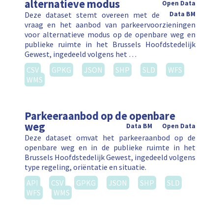
alternatieve modus
Open Data
Deze dataset stemt overeen met de
Data BM
vraag en het aanbod van parkeervoorzieningen
voor alternatieve modus op de openbare weg en
publieke ruimte in het Brussels Hoofdstedelijk
Gewest, ingedeeld volgens het …
CSV
GPKG
JSON
SHP
SLD
WFS
WMS
Parkeeraanbod op de openbare
weg
Data BM
Open Data
Deze dataset omvat het parkeeraanbod op de
openbare weg en in de publieke ruimte in het
Brussels Hoofdstedelijk Gewest, ingedeeld volgens
type regeling, oriëntatie en situatie.
API
CSV
GPKG
JSON
SHP
SLD
WFS
WMS