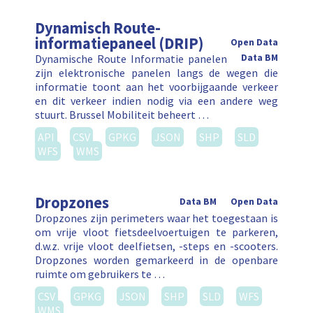
Dynamisch Route-
informatiepaneel (DRIP)
Open Data
Dynamische Route Informatie panelen
Data BM
zijn elektronische panelen langs de wegen die
informatie toont aan het voorbijgaande verkeer
en dit verkeer indien nodig via een andere weg
stuurt. Brussel Mobiliteit beheert …
API
CSV
GPKG
JSON
SHP
SLD
WFS
WMS
Dropzones
Data BM
Open Data
Dropzones zijn perimeters waar het toegestaan is
om vrije vloot fietsdeelvoertuigen te parkeren,
d.w.z. vrije vloot deelfietsen, -steps en -scooters.
Dropzones worden gemarkeerd in de openbare
ruimte om gebruikers te …
CSV
GPKG
JSON
SHP
SLD
WFS
WMS