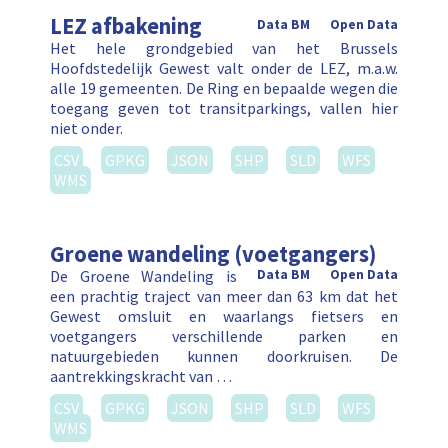
LEZ afbakening
Data BM
Open Data
Het hele grondgebied van het Brussels
Hoofdstedelijk Gewest valt onder de LEZ, m.a.w.
alle 19 gemeenten. De Ring en bepaalde wegen die
toegang geven tot transitparkings, vallen hier
niet onder.
CSV
GPKG
JSON
SHP
SLD
WFS
WMS
Groene wandeling (voetgangers)
De Groene Wandeling is
Data BM
Open Data
een prachtig traject van meer dan 63 km dat het
Gewest omsluit en waarlangs fietsers en
voetgangers verschillende parken en
natuurgebieden kunnen doorkruisen. De
aantrekkingskracht van …
CSV
GPKG
JSON
SHP
SLD
WFS
WMS