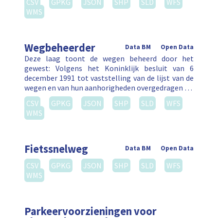
CSV
GPKG
JSON
SHP
SLD
WFS
WMS
Wegbeheerder
Data BM
Open Data
Deze laag toont de wegen beheerd door het
gewest: Volgens het Koninklijk besluit van 6
december 1991 tot vaststelling van de lijst van de
wegen en van hun aanhorigheden overgedragen …
CSV
GPKG
JSON
SHP
SLD
WFS
WMS
Fietssnelweg
Data BM
Open Data
CSV
GPKG
JSON
SHP
SLD
WFS
WMS
Parkeervoorzieningen voor