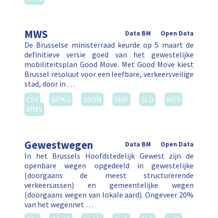
MWS
Data BM
Open Data
De Brusselse ministerraad keurde op 5 maart de
definitieve versie goed van het gewestelijke
mobiliteitsplan Good Move. Met Good Move kiest
Brussel resoluut voor een leefbare, verkeersveilige
stad, door in …
CSV
GPKG
JSON
SHP
SLD
WFS
WMS
Gewestwegen
Data BM
Open Data
In het Brussels Hoofdstedelijk Gewest zijn de
openbare wegen opgedeeld in gewestelijke
(doorgaans de meest structurerende
verkeersassen) en gemeentelijke wegen
(doorgaans wegen van lokale aard). Ongeveer 20%
van het wegennet …