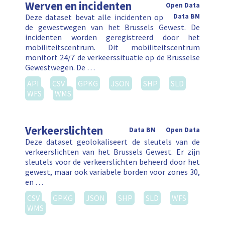
Werven en incidenten
Open Data
Deze dataset bevat alle incidenten op
Data BM
de gewestwegen van het Brussels Gewest. De
incidenten worden geregistreerd door het
mobiliteitscentrum. Dit mobiliteitscentrum
monitort 24/7 de verkeerssituatie op de Brusselse
Gewestwegen. De …
API
CSV
GPKG
JSON
SHP
SLD
WFS
WMS
Verkeerslichten
Data BM
Open Data
Deze dataset geolokaliseert de sleutels van de
verkeerslichten van het Brussels Gewest. Er zijn
sleutels voor de verkeerslichten beheerd door het
gewest, maar ook variabele borden voor zones 30,
en …
CSV
GPKG
JSON
SHP
SLD
WFS
WMS