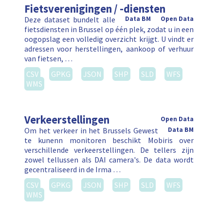
Fietsverenigingen / -diensten
Deze dataset bundelt alle
Data BM
Open Data
fietsdiensten in Brussel op één plek, zodat u in een
oogopslag een volledig overzicht krijgt. U vindt er
adressen voor herstellingen, aankoop of verhuur
van fietsen, …
CSV
GPKG
JSON
SHP
SLD
WFS
WMS
Verkeerstellingen
Open Data
Om het verkeer in het Brussels Gewest
Data BM
te kunenn monitoren beschikt Mobiris over
verschillende verkeerstellingen. De tellers zijn
zowel tellussen als DAI camera's. De data wordt
gecentraliseerd in de Irma …
CSV
GPKG
JSON
SHP
SLD
WFS
WMS