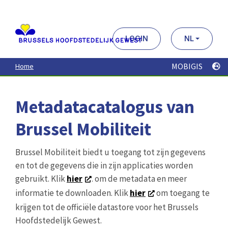
Aller
au
contenu
principal
LOGIN
NL
MOBIGIS
Home
Metadatacatalogus van
Brussel Mobiliteit
Brussel Mobiliteit biedt u toegang tot zijn gegevens
en tot de gegevens die in zijn applicaties worden
gebruikt. Klik
hier
. om de metadata en meer
informatie te downloaden. Klik
hier
om toegang te
krijgen tot de officiële datastore voor het Brussels
Hoofdstedelijk Gewest.