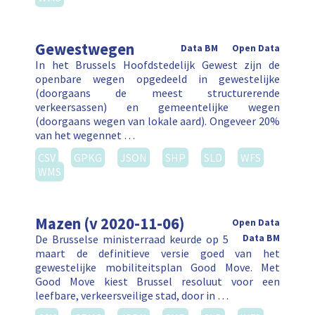
Gewestwegen
Data BM
Open Data
In het Brussels Hoofdstedelijk Gewest zijn de
openbare wegen opgedeeld in gewestelijke
(doorgaans de meest structurerende
verkeersassen) en gemeentelijke wegen
(doorgaans wegen van lokale aard). Ongeveer 20%
van het wegennet …
CSV
GPKG
JSON
SHP
SLD
WFS
WMS
Mazen (v 2020-11-06)
Open Data
De Brusselse ministerraad keurde op 5
Data BM
maart de definitieve versie goed van het
gewestelijke mobiliteitsplan Good Move. Met
Good Move kiest Brussel resoluut voor een
leefbare, verkeersveilige stad, door in …