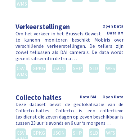
WMS
Verkeerstellingen
Open Data
Om het verkeer in het Brussels Gewest
Data BM
te kunenn monitoren beschikt Mobiris over
verschillende verkeerstellingen. De tellers zijn
zowel tellussen als DAI camera's. De data wordt
gecentraliseerd in de Irma …
CSV
GPKG
JSON
SHP
SLD
WFS
WMS
Collecto haltes
Data BM
Open Data
Deze dataset bevat de geolokalisatie van de
Collecto-haltes. Collecto is een collectieve
taxidienst die zeven dagen op zeven beschikbaar is
tussen 23 uur ‘s avonds en 6 uur ‘s morgens …
CSV
GPKG
JSON
SHP
SLD
WFS