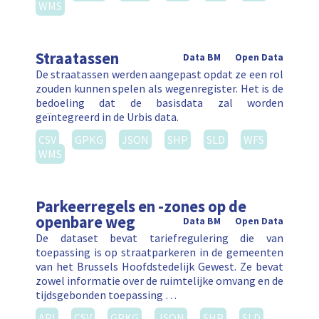
WMS
Straatassen
Data BM
Open Data
De straatassen werden aangepast opdat ze een rol
zouden kunnen spelen als wegenregister. Het is de
bedoeling dat de basisdata zal worden
geïntegreerd in de Urbis data.
CSV
GPKG
JSON
SHP
SLD
WFS
WMS
Parkeerregels en -zones op de
openbare weg
Data BM
Open Data
De dataset bevat tariefregulering die van
toepassing is op straatparkeren in de gemeenten
van het Brussels Hoofdstedelijk Gewest. Ze bevat
zowel informatie over de ruimtelijke omvang en de
tijdsgebonden toepassing …
API
CSV
GPKG
JSON
SHP
SLD