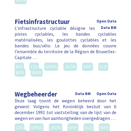
WMS
Fietsinfrastructuur
Open Data
L’infrastructure cyclable désigne les
Data BM
pistes cyclables, les bandes cyclables
matérialisées, les goulottes cyclables et les
bandes bus/vélo. Le jeu de données couvre
l’ensemble du territoire de la Région de Bruxelles-
Capitale …
API
CSV
GPKG
JSON
SHP
SLD
WFS
WMS
Wegbeheerder
Data BM
Open Data
Deze laag toont de wegen beheerd door het
gewest: Volgens het Koninklijk besluit van 6
december 1991 tot vaststelling van de lijst van de
wegen en van hun aanhorigheden overgedragen …
CSV
GPKG
JSON
SHP
SLD
WFS