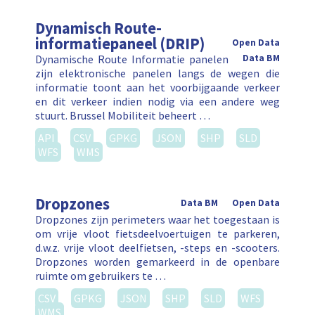
Dynamisch Route-
informatiepaneel (DRIP)
Open Data
Dynamische Route Informatie panelen
Data BM
zijn elektronische panelen langs de wegen die
informatie toont aan het voorbijgaande verkeer
en dit verkeer indien nodig via een andere weg
stuurt. Brussel Mobiliteit beheert …
API
CSV
GPKG
JSON
SHP
SLD
WFS
WMS
Dropzones
Data BM
Open Data
Dropzones zijn perimeters waar het toegestaan is
om vrije vloot fietsdeelvoertuigen te parkeren,
d.w.z. vrije vloot deelfietsen, -steps en -scooters.
Dropzones worden gemarkeerd in de openbare
ruimte om gebruikers te …
CSV
GPKG
JSON
SHP
SLD
WFS
WMS