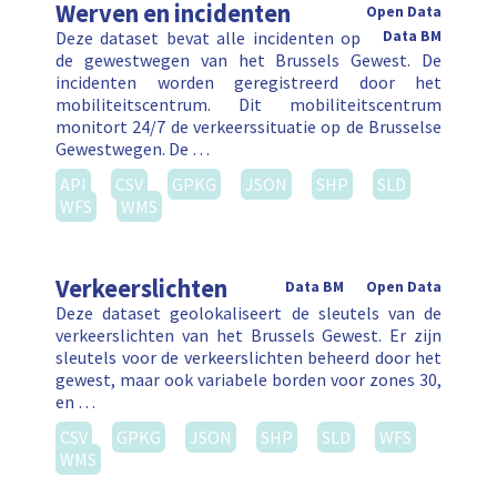
Werven en incidenten
Open Data
Deze dataset bevat alle incidenten op
Data BM
de gewestwegen van het Brussels Gewest. De
incidenten worden geregistreerd door het
mobiliteitscentrum. Dit mobiliteitscentrum
monitort 24/7 de verkeerssituatie op de Brusselse
Gewestwegen. De …
API
CSV
GPKG
JSON
SHP
SLD
WFS
WMS
Verkeerslichten
Data BM
Open Data
Deze dataset geolokaliseert de sleutels van de
verkeerslichten van het Brussels Gewest. Er zijn
sleutels voor de verkeerslichten beheerd door het
gewest, maar ook variabele borden voor zones 30,
en …
CSV
GPKG
JSON
SHP
SLD
WFS
WMS