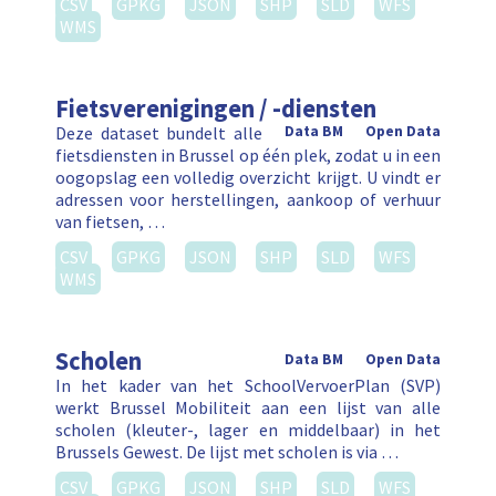
CSV
GPKG
JSON
SHP
SLD
WFS
WMS
Fietsverenigingen / -diensten
Deze dataset bundelt alle
Data BM
Open Data
fietsdiensten in Brussel op één plek, zodat u in een
oogopslag een volledig overzicht krijgt. U vindt er
adressen voor herstellingen, aankoop of verhuur
van fietsen, …
CSV
GPKG
JSON
SHP
SLD
WFS
WMS
Scholen
Data BM
Open Data
In het kader van het SchoolVervoerPlan (SVP)
werkt Brussel Mobiliteit aan een lijst van alle
scholen (kleuter-, lager en middelbaar) in het
Brussels Gewest. De lijst met scholen is via …
CSV
GPKG
JSON
SHP
SLD
WFS