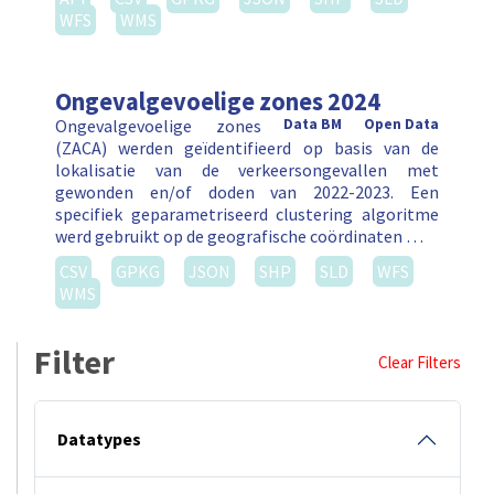
WFS
WMS
Ongevalgevoelige zones 2024
Ongevalgevoelige zones
Data BM
Open Data
(ZACA) werden geïdentifieerd op basis van de
lokalisatie van de verkeersongevallen met
gewonden en/of doden van 2022-2023. Een
specifiek geparametriseerd clustering algoritme
werd gebruikt op de geografische coördinaten …
CSV
GPKG
JSON
SHP
SLD
WFS
WMS
Filter
Clear Filters
Datatypes