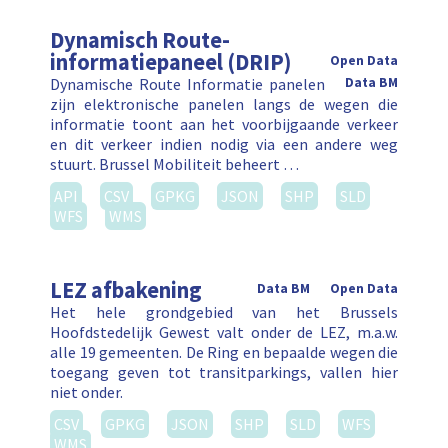
Dynamisch Route-
informatiepaneel (DRIP)
Open Data
Dynamische Route Informatie panelen
Data BM
zijn elektronische panelen langs de wegen die
informatie toont aan het voorbijgaande verkeer
en dit verkeer indien nodig via een andere weg
stuurt. Brussel Mobiliteit beheert …
API
CSV
GPKG
JSON
SHP
SLD
WFS
WMS
LEZ afbakening
Data BM
Open Data
Het hele grondgebied van het Brussels
Hoofdstedelijk Gewest valt onder de LEZ, m.a.w.
alle 19 gemeenten. De Ring en bepaalde wegen die
toegang geven tot transitparkings, vallen hier
niet onder.
CSV
GPKG
JSON
SHP
SLD
WFS
WMS