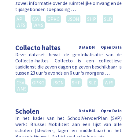
zowel informatie over de ruimtelijke omvang en de
tijdsgebonden toepassing …
API
CSV
GPKG
JSON
SHP
SLD
WFS
WMS
Collecto haltes
Data BM
Open Data
Deze dataset bevat de geolokalisatie van de
Collecto-haltes. Collecto is een collectieve
taxidienst die zeven dagen op zeven beschikbaar is
tussen 23 uur ‘s avonds en 6 uur ‘s morgens …
CSV
GPKG
JSON
SHP
SLD
WFS
WMS
Scholen
Data BM
Open Data
In het kader van het SchoolVervoerPlan (SVP)
werkt Brussel Mobiliteit aan een lijst van alle
scholen (kleuter-, lager en middelbaar) in het
Brussels Gewest. De lijst met scholen is via …