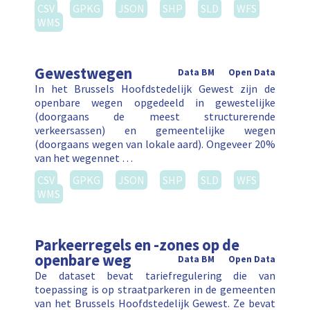
CSV
GPKG
JSON
SHP
SLD
WFS
WMS
Gewestwegen
Data BM
Open Data
In het Brussels Hoofdstedelijk Gewest zijn de
openbare wegen opgedeeld in gewestelijke
(doorgaans de meest structurerende
verkeersassen) en gemeentelijke wegen
(doorgaans wegen van lokale aard). Ongeveer 20%
van het wegennet …
CSV
GPKG
JSON
SHP
SLD
WFS
WMS
Parkeerregels en -zones op de
openbare weg
Data BM
Open Data
De dataset bevat tariefregulering die van
toepassing is op straatparkeren in de gemeenten
van het Brussels Hoofdstedelijk Gewest. Ze bevat