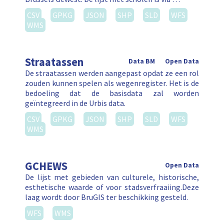
CSV
GPKG
JSON
SHP
SLD
WFS
WMS
Straatassen
Data BM
Open Data
De straatassen werden aangepast opdat ze een rol
zouden kunnen spelen als wegenregister. Het is de
bedoeling dat de basisdata zal worden
geïntegreerd in de Urbis data.
CSV
GPKG
JSON
SHP
SLD
WFS
WMS
GCHEWS
Open Data
De lijst met gebieden van culturele, historische,
esthetische waarde of voor stadsverfraaiing.Deze
laag wordt door BruGIS ter beschikking gesteld.
WFS
WMS