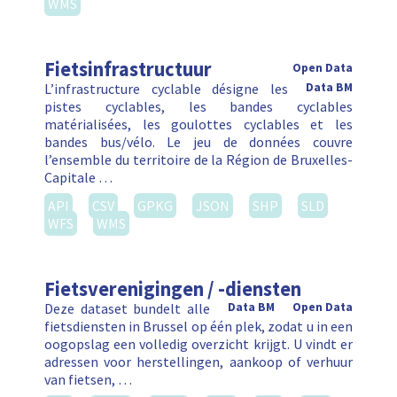
WMS
Fietsinfrastructuur
Open Data
L’infrastructure cyclable désigne les
Data BM
pistes cyclables, les bandes cyclables
matérialisées, les goulottes cyclables et les
bandes bus/vélo. Le jeu de données couvre
l’ensemble du territoire de la Région de Bruxelles-
Capitale …
API
CSV
GPKG
JSON
SHP
SLD
WFS
WMS
Fietsverenigingen / -diensten
Deze dataset bundelt alle
Data BM
Open Data
fietsdiensten in Brussel op één plek, zodat u in een
oogopslag een volledig overzicht krijgt. U vindt er
adressen voor herstellingen, aankoop of verhuur
van fietsen, …