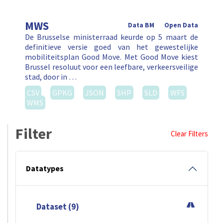
MWS
Data BM
Open Data
De Brusselse ministerraad keurde op 5 maart de
definitieve versie goed van het gewestelijke
mobiliteitsplan Good Move. Met Good Move kiest
Brussel resoluut voor een leefbare, verkeersveilige
stad, door in …
CSV
GPKG
JSON
SHP
SLD
WFS
WMS
Filter
Clear Filters
Datatypes
Dataset (9)