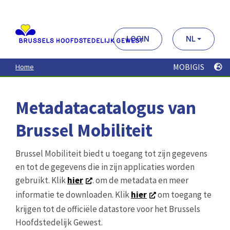
Aller
au
contenu
principal
LOGIN
NL
MOBIGIS
Home
Metadatacatalogus van
Brussel Mobiliteit
Brussel Mobiliteit biedt u toegang tot zijn gegevens
en tot de gegevens die in zijn applicaties worden
gebruikt. Klik
hier
. om de metadata en meer
informatie te downloaden. Klik
hier
om toegang te
krijgen tot de officiële datastore voor het Brussels
Hoofdstedelijk Gewest.