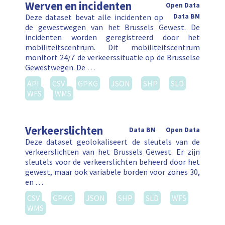
Werven en incidenten
Open Data
Deze dataset bevat alle incidenten op
Data BM
de gewestwegen van het Brussels Gewest. De
incidenten worden geregistreerd door het
mobiliteitscentrum. Dit mobiliteitscentrum
monitort 24/7 de verkeerssituatie op de Brusselse
Gewestwegen. De …
API
CSV
GPKG
JSON
SHP
SLD
WFS
WMS
Verkeerslichten
Data BM
Open Data
Deze dataset geolokaliseert de sleutels van de
verkeerslichten van het Brussels Gewest. Er zijn
sleutels voor de verkeerslichten beheerd door het
gewest, maar ook variabele borden voor zones 30,
en …
CSV
GPKG
JSON
SHP
SLD
WFS
WMS