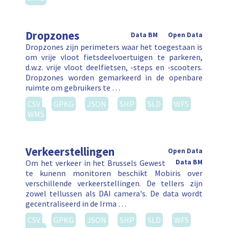
Dropzones
Data BM
Open Data
Dropzones zijn perimeters waar het toegestaan is
om vrije vloot fietsdeelvoertuigen te parkeren,
d.w.z. vrije vloot deelfietsen, -steps en -scooters.
Dropzones worden gemarkeerd in de openbare
ruimte om gebruikers te …
CSV
GPKG
JSON
SHP
SLD
WFS
WMS
Verkeerstellingen
Open Data
Om het verkeer in het Brussels Gewest
Data BM
te kunenn monitoren beschikt Mobiris over
verschillende verkeerstellingen. De tellers zijn
zowel tellussen als DAI camera's. De data wordt
gecentraliseerd in de Irma …
CSV
GPKG
JSON
SHP
SLD
WFS