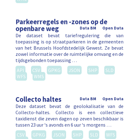
Parkeerregels en -zones op de
openbare weg
Data BM
Open Data
De dataset bevat tariefregulering die van
toepassing is op straatparkeren in de gemeenten
van het Brussels Hoofdstedelijk Gewest. Ze bevat
zowel informatie over de ruimtelijke omvang en de
tijdsgebonden toepassing …
API
CSV
GPKG
JSON
SHP
SLD
WFS
WMS
Collecto haltes
Data BM
Open Data
Deze dataset bevat de geolokalisatie van de
Collecto-haltes. Collecto is een collectieve
taxidienst die zeven dagen op zeven beschikbaar is
tussen 23 uur ‘s avonds en 6 uur ‘s morgens …
CSV
GPKG
JSON
SHP
SLD
WFS