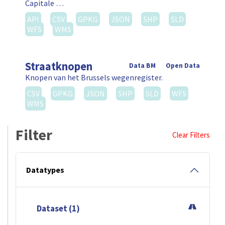
Capitale …
API
CSV
GPKG
JSON
SHP
SLD
WFS
WMS
Straatknopen
Data BM
Open Data
Knopen van het Brussels wegenregister.
CSV
GPKG
JSON
SHP
SLD
WFS
WMS
Filter
Clear Filters
Datatypes
Dataset (1)