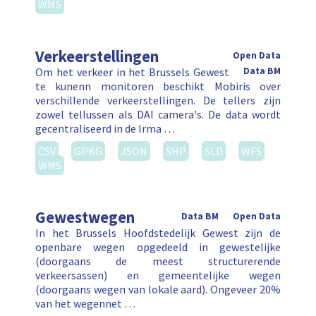
WMS
Verkeerstellingen
Open Data
Om het verkeer in het Brussels Gewest
Data BM
te kunenn monitoren beschikt Mobiris over
verschillende verkeerstellingen. De tellers zijn
zowel tellussen als DAI camera's. De data wordt
gecentraliseerd in de Irma …
CSV
GPKG
JSON
SHP
SLD
WFS
WMS
Gewestwegen
Data BM
Open Data
In het Brussels Hoofdstedelijk Gewest zijn de
openbare wegen opgedeeld in gewestelijke
(doorgaans de meest structurerende
verkeersassen) en gemeentelijke wegen
(doorgaans wegen van lokale aard). Ongeveer 20%
van het wegennet …