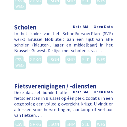
CSV
GPKG
JSON
SHP
SLD
WFS
WMS
Scholen
Data BM
Open Data
In het kader van het SchoolVervoerPlan (SVP)
werkt Brussel Mobiliteit aan een lijst van alle
scholen (kleuter-, lager en middelbaar) in het
Brussels Gewest. De lijst met scholen is via …
CSV
GPKG
JSON
SHP
SLD
WFS
WMS
Fietsverenigingen / -diensten
Deze dataset bundelt alle
Data BM
Open Data
fietsdiensten in Brussel op één plek, zodat u in een
oogopslag een volledig overzicht krijgt. U vindt er
adressen voor herstellingen, aankoop of verhuur
van fietsen, …
CSV
GPKG
JSON
SHP
SLD
WFS