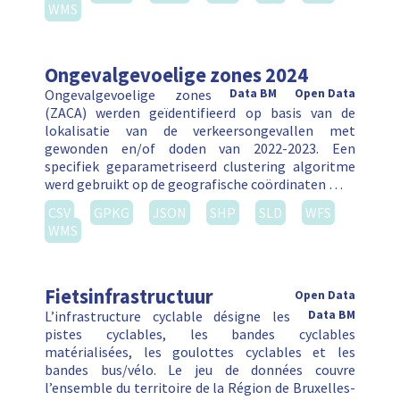
WMS
Ongevalgevoelige zones 2024
Ongevalgevoelige zones
Data BM
Open Data
(ZACA) werden geïdentifieerd op basis van de
lokalisatie van de verkeersongevallen met
gewonden en/of doden van 2022-2023. Een
specifiek geparametriseerd clustering algoritme
werd gebruikt op de geografische coördinaten …
CSV
GPKG
JSON
SHP
SLD
WFS
WMS
Fietsinfrastructuur
Open Data
L’infrastructure cyclable désigne les
Data BM
pistes cyclables, les bandes cyclables
matérialisées, les goulottes cyclables et les
bandes bus/vélo. Le jeu de données couvre
l’ensemble du territoire de la Région de Bruxelles-