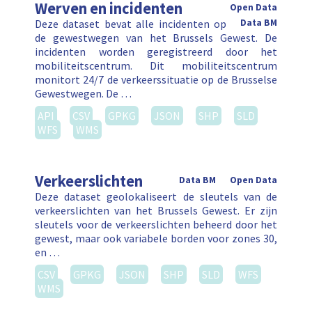
Werven en incidenten
Open Data
Deze dataset bevat alle incidenten op
Data BM
de gewestwegen van het Brussels Gewest. De
incidenten worden geregistreerd door het
mobiliteitscentrum. Dit mobiliteitscentrum
monitort 24/7 de verkeerssituatie op de Brusselse
Gewestwegen. De …
API
CSV
GPKG
JSON
SHP
SLD
WFS
WMS
Verkeerslichten
Data BM
Open Data
Deze dataset geolokaliseert de sleutels van de
verkeerslichten van het Brussels Gewest. Er zijn
sleutels voor de verkeerslichten beheerd door het
gewest, maar ook variabele borden voor zones 30,
en …
CSV
GPKG
JSON
SHP
SLD
WFS
WMS