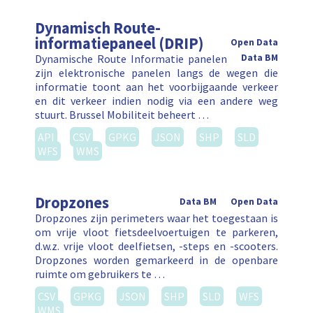
Dynamisch Route-
informatiepaneel (DRIP)
Open Data
Dynamische Route Informatie panelen
Data BM
zijn elektronische panelen langs de wegen die
informatie toont aan het voorbijgaande verkeer
en dit verkeer indien nodig via een andere weg
stuurt. Brussel Mobiliteit beheert …
API
CSV
GPKG
JSON
SHP
SLD
WFS
WMS
Dropzones
Data BM
Open Data
Dropzones zijn perimeters waar het toegestaan is
om vrije vloot fietsdeelvoertuigen te parkeren,
d.w.z. vrije vloot deelfietsen, -steps en -scooters.
Dropzones worden gemarkeerd in de openbare
ruimte om gebruikers te …
CSV
GPKG
JSON
SHP
SLD
WFS
WMS