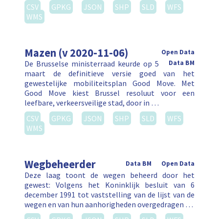
CSV
GPKG
JSON
SHP
SLD
WFS
WMS
Mazen (v 2020-11-06)
Open Data
De Brusselse ministerraad keurde op 5
Data BM
maart de definitieve versie goed van het
gewestelijke mobiliteitsplan Good Move. Met
Good Move kiest Brussel resoluut voor een
leefbare, verkeersveilige stad, door in …
CSV
GPKG
JSON
SHP
SLD
WFS
WMS
Wegbeheerder
Data BM
Open Data
Deze laag toont de wegen beheerd door het
gewest: Volgens het Koninklijk besluit van 6
december 1991 tot vaststelling van de lijst van de
wegen en van hun aanhorigheden overgedragen …