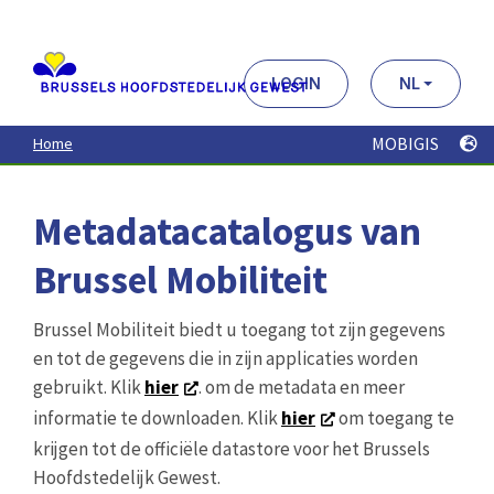
Aller
au
contenu
principal
LOGIN
NL
MOBIGIS
Home
Metadatacatalogus van
Brussel Mobiliteit
Brussel Mobiliteit biedt u toegang tot zijn gegevens
en tot de gegevens die in zijn applicaties worden
gebruikt. Klik
hier
. om de metadata en meer
informatie te downloaden. Klik
hier
om toegang te
krijgen tot de officiële datastore voor het Brussels
Hoofdstedelijk Gewest.