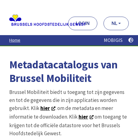
Aller
au
contenu
principal
LOGIN
NL
MOBIGIS
Home
Metadatacatalogus van
Brussel Mobiliteit
Brussel Mobiliteit biedt u toegang tot zijn gegevens
en tot de gegevens die in zijn applicaties worden
gebruikt. Klik
hier
. om de metadata en meer
informatie te downloaden. Klik
hier
om toegang te
krijgen tot de officiële datastore voor het Brussels
Hoofdstedelijk Gewest.