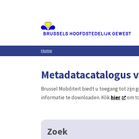
Aller
au
contenu
principal
Home
Metadatacatalogus va
Brussel Mobiliteit biedt u toegang tot zijn 
informatie te downloaden. Klik
hier
om to
Zoek