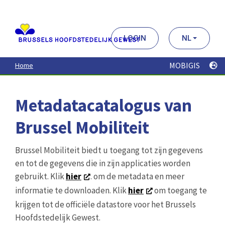
Aller
au
contenu
principal
LOGIN
NL
MOBIGIS
Home
Metadatacatalogus van
Brussel Mobiliteit
Brussel Mobiliteit biedt u toegang tot zijn gegevens
en tot de gegevens die in zijn applicaties worden
gebruikt. Klik
hier
. om de metadata en meer
informatie te downloaden. Klik
hier
om toegang te
krijgen tot de officiële datastore voor het Brussels
Hoofdstedelijk Gewest.