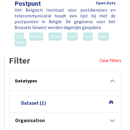
Postpunt
Open Data
Het Belgisch Instituut voor postdiensten en
telecommunicatie houdt een lijst bij met de
postpunten in België. De gegevens voor het
Brussels Gewest worden dagelijks geüpdate.
CSV
GPKG
JSON
SHP
SLD
WFS
WMS
Filter
Clear Filters
Datatypes
Dataset (1)
Organisation