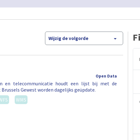
F
Wijzig de volgorde
Open Data
en en telecommunicatie houdt een lijst bij met de
t Brussels Gewest worden dagelijks geüpdate.
WFS
WMS