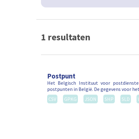
1 resultaten
Postpunt
Het Belgisch Instituut voor postdienst
postpunten in België. De gegevens voor he
CSV
GPKG
JSON
SHP
SLD