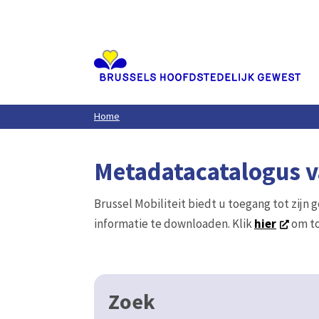
Aller
au
contenu
principal
Home
Metadatacatalogus va
Brussel Mobiliteit biedt u toegang tot zijn 
informatie te downloaden. Klik
hier
om to
Zoek