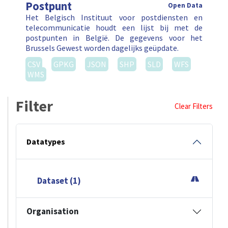
Postpunt
Open Data
Het Belgisch Instituut voor postdiensten en
telecommunicatie houdt een lijst bij met de
postpunten in België. De gegevens voor het
Brussels Gewest worden dagelijks geüpdate.
CSV
GPKG
JSON
SHP
SLD
WFS
WMS
Filter
Clear Filters
Datatypes
Dataset (1)
Organisation