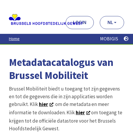
Aller
au
contenu
principal
LOGIN
NL
MOBIGIS
Home
Metadatacatalogus van
Brussel Mobiliteit
Brussel Mobiliteit biedt u toegang tot zijn gegevens
en tot de gegevens die in zijn applicaties worden
gebruikt. Klik
hier
. om de metadata en meer
informatie te downloaden. Klik
hier
om toegang te
krijgen tot de officiële datastore voor het Brussels
Hoofdstedelijk Gewest.