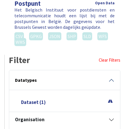
Postpunt
Open Data
Het Belgisch Instituut voor postdiensten en
telecommunicatie houdt een lijst bij met de
postpunten in België. De gegevens voor het
Brussels Gewest worden dagelijks geüpdate.
CSV
GPKG
JSON
SHP
SLD
WFS
WMS
Filter
Clear Filters
Datatypes
Dataset (1)
Organisation