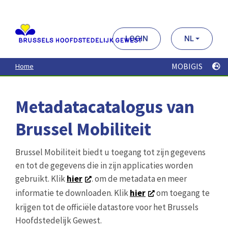
Aller
au
contenu
principal
LOGIN
NL
MOBIGIS
Home
Metadatacatalogus van
Brussel Mobiliteit
Brussel Mobiliteit biedt u toegang tot zijn gegevens
en tot de gegevens die in zijn applicaties worden
gebruikt. Klik
hier
. om de metadata en meer
informatie te downloaden. Klik
hier
om toegang te
krijgen tot de officiële datastore voor het Brussels
Hoofdstedelijk Gewest.