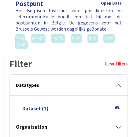
Postpunt
Open Data
Het Belgisch Instituut voor postdiensten en
telecommunicatie houdt een lijst bij met de
postpunten in België. De gegevens voor het
Brussels Gewest worden dagelijks geüpdate.
CSV
GPKG
JSON
SHP
SLD
WFS
WMS
Filter
Clear Filters
Datatypes
Dataset (1)
Organisation