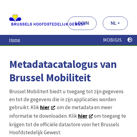
Aller
au
contenu
principal
LOGIN
NL
MOBIGIS
Home
Metadatacatalogus van
Brussel Mobiliteit
Brussel Mobiliteit biedt u toegang tot zijn gegevens
en tot de gegevens die in zijn applicaties worden
gebruikt. Klik
hier
. om de metadata en meer
informatie te downloaden. Klik
hier
om toegang te
krijgen tot de officiële datastore voor het Brussels
Hoofdstedelijk Gewest.