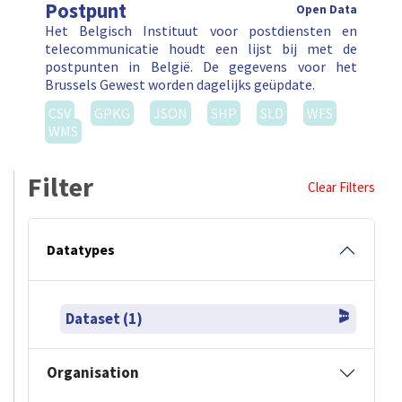
Postpunt
Open Data
Het Belgisch Instituut voor postdiensten en
telecommunicatie houdt een lijst bij met de
postpunten in België. De gegevens voor het
Brussels Gewest worden dagelijks geüpdate.
CSV
GPKG
JSON
SHP
SLD
WFS
WMS
Filter
Clear Filters
Datatypes
Dataset (1)
Organisation