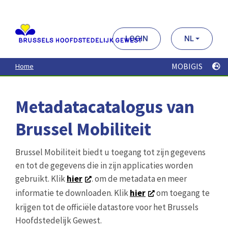
Aller
au
contenu
principal
LOGIN
NL
MOBIGIS
Home
Metadatacatalogus van
Brussel Mobiliteit
Brussel Mobiliteit biedt u toegang tot zijn gegevens
en tot de gegevens die in zijn applicaties worden
gebruikt. Klik
hier
. om de metadata en meer
informatie te downloaden. Klik
hier
om toegang te
krijgen tot de officiële datastore voor het Brussels
Hoofdstedelijk Gewest.