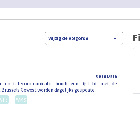
F
Wijzig de volgorde
Open Data
en en telecommunicatie houdt een lijst bij met de
t Brussels Gewest worden dagelijks geüpdate.
WFS
WMS