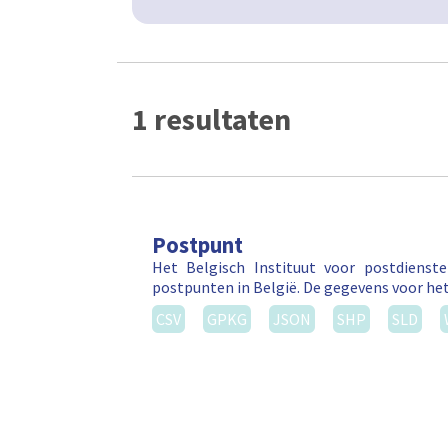
1 resultaten
Postpunt
Het Belgisch Instituut voor postdienst
postpunten in België. De gegevens voor he
CSV
GPKG
JSON
SHP
SLD