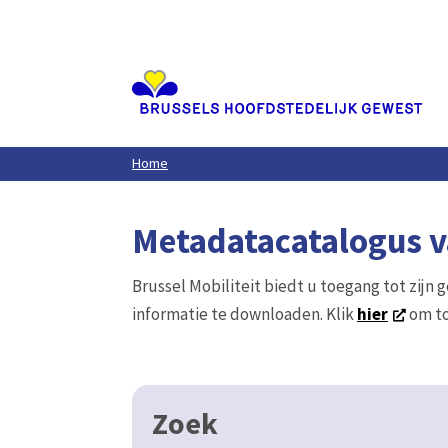
Aller
au
contenu
principal
Home
Metadatacatalogus va
Brussel Mobiliteit biedt u toegang tot zijn 
informatie te downloaden. Klik
hier
om to
Zoek