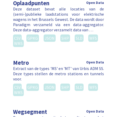
Oplaadpunten
Open Data
Deze dataset bevat alle locaties van de
(semi-)publieke laadstations voor elektrische
wagens in het Brussels Gewest. De data wordt door
Paradigm verzameld via een data-aggregator.
Deze data-aggregator verzamelt data van …
CSV
GPKG
JSON
SHP
SLD
WFS
WMS
Metro
Open Data
Extract van de types 'MS' en 'MT' van Urbis ADM SS.
Deze types stellen de metro stations en tunnels
voor.
CSV
GPKG
JSON
SHP
SLD
WFS
WMS
Wegsegment
Open Data