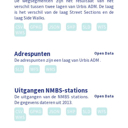
De wegsegmenten zijn het resultaat van het
verschil tussen twee lagen van Urbis ADM. De laag
is het verschil van de laag Street Sections en de
laag Side Walks.
CSV
GPKG
JSON
SHP
SLD
WFS
WMS
Adrespunten
Open Data
De adrespunten zijn een laag van Urbis ADM .
SLD
WFS
WMS
Uitgangen NMBS-stations
De uitgangen van de NMBS stations.
Open Data
De gegevens dateren uit 2013.
CSV
GPKG
JSON
SHP
SLD
WFS
WMS