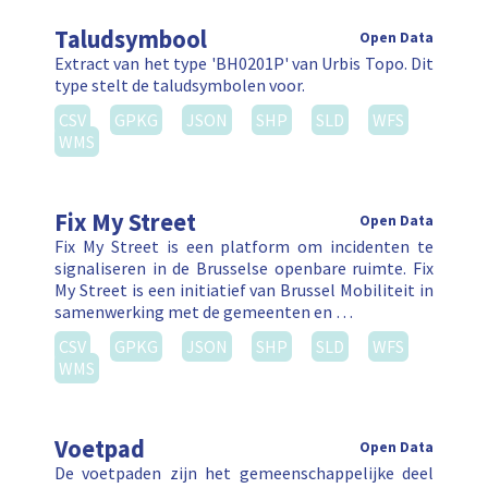
Taludsymbool
Open Data
Extract van het type 'BH0201P' van Urbis Topo. Dit
type stelt de taludsymbolen voor.
CSV
GPKG
JSON
SHP
SLD
WFS
WMS
Fix My Street
Open Data
Fix My Street is een platform om incidenten te
signaliseren in de Brusselse openbare ruimte. Fix
My Street is een initiatief van Brussel Mobiliteit in
samenwerking met de gemeenten en …
CSV
GPKG
JSON
SHP
SLD
WFS
WMS
Voetpad
Open Data
De voetpaden zijn het gemeenschappelijke deel