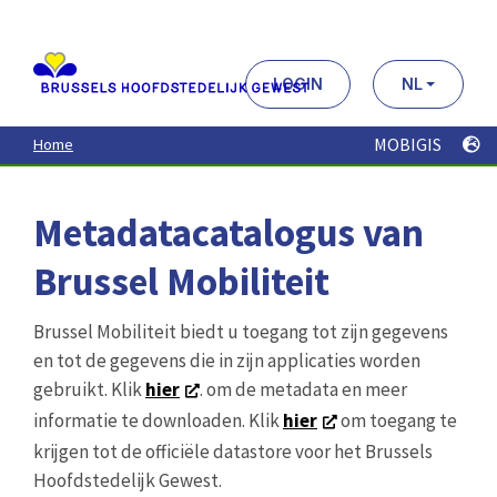
Aller
au
contenu
principal
LOGIN
NL
MOBIGIS
Home
Metadatacatalogus van
Brussel Mobiliteit
Brussel Mobiliteit biedt u toegang tot zijn gegevens
en tot de gegevens die in zijn applicaties worden
gebruikt. Klik
hier
. om de metadata en meer
informatie te downloaden. Klik
hier
om toegang te
krijgen tot de officiële datastore voor het Brussels
Hoofdstedelijk Gewest.