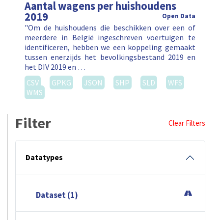
Aantal wagens per huishoudens
2019
Open Data
"Om de huishoudens die beschikken over een of
meerdere in België ingeschreven voertuigen te
identificeren, hebben we een koppeling gemaakt
tussen enerzijds het bevolkingsbestand 2019 en
het DIV 2019 en …
CSV
GPKG
JSON
SHP
SLD
WFS
WMS
Filter
Clear Filters
Datatypes
Dataset (1)