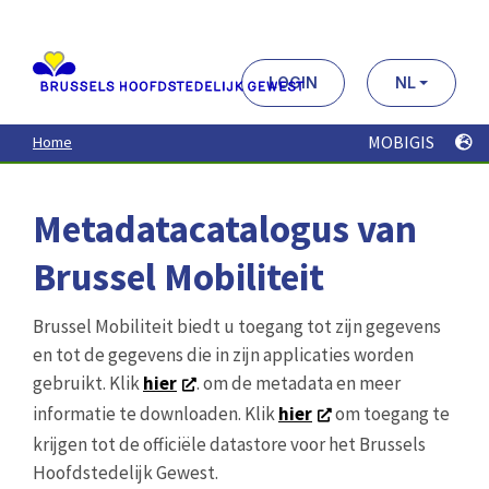
Aller
au
contenu
principal
LOGIN
NL
MOBIGIS
Home
Metadatacatalogus van
Brussel Mobiliteit
Brussel Mobiliteit biedt u toegang tot zijn gegevens
en tot de gegevens die in zijn applicaties worden
gebruikt. Klik
hier
. om de metadata en meer
informatie te downloaden. Klik
hier
om toegang te
krijgen tot de officiële datastore voor het Brussels
Hoofdstedelijk Gewest.