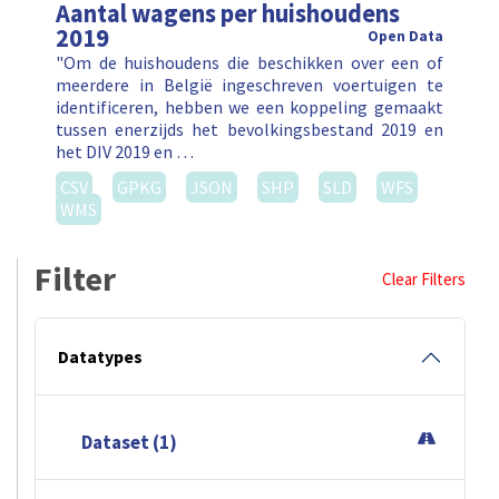
Aantal wagens per huishoudens
2019
Open Data
"Om de huishoudens die beschikken over een of
meerdere in België ingeschreven voertuigen te
identificeren, hebben we een koppeling gemaakt
tussen enerzijds het bevolkingsbestand 2019 en
het DIV 2019 en …
CSV
GPKG
JSON
SHP
SLD
WFS
WMS
Filter
Clear Filters
Datatypes
Dataset (1)