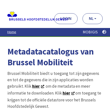
Aller
au
contenu
principal
LOGIN
NL
MOBIGIS
Home
Metadatacatalogus van
Brussel Mobiliteit
Brussel Mobiliteit biedt u toegang tot zijn gegevens
en tot de gegevens die in zijn applicaties worden
gebruikt. Klik
hier
. om de metadata en meer
informatie te downloaden. Klik
hier
om toegang te
krijgen tot de officiële datastore voor het Brussels
Hoofdstedelijk Gewest.