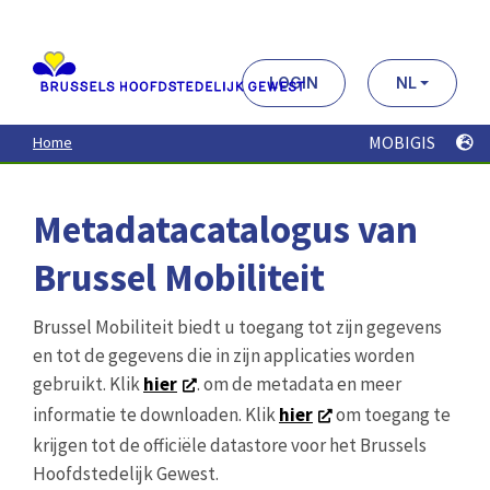
Aller
au
contenu
principal
LOGIN
NL
MOBIGIS
Home
Metadatacatalogus van
Brussel Mobiliteit
Brussel Mobiliteit biedt u toegang tot zijn gegevens
en tot de gegevens die in zijn applicaties worden
gebruikt. Klik
hier
. om de metadata en meer
informatie te downloaden. Klik
hier
om toegang te
krijgen tot de officiële datastore voor het Brussels
Hoofdstedelijk Gewest.