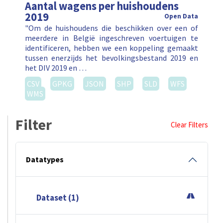
Aantal wagens per huishoudens
2019
Open Data
"Om de huishoudens die beschikken over een of
meerdere in België ingeschreven voertuigen te
identificeren, hebben we een koppeling gemaakt
tussen enerzijds het bevolkingsbestand 2019 en
het DIV 2019 en …
CSV
GPKG
JSON
SHP
SLD
WFS
WMS
Filter
Clear Filters
Datatypes
Dataset (1)