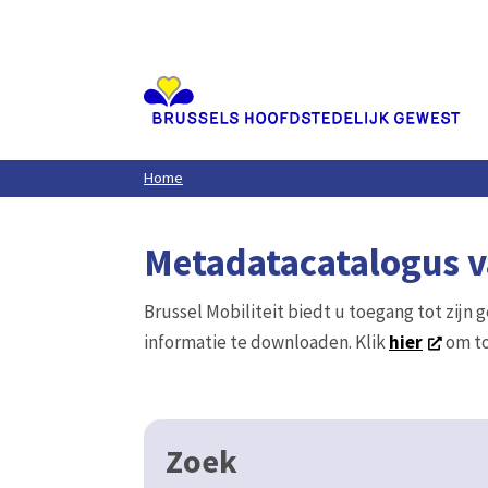
Aller
au
contenu
principal
Home
Metadatacatalogus va
Brussel Mobiliteit biedt u toegang tot zijn 
informatie te downloaden. Klik
hier
om to
Zoek