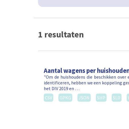
1 resultaten
Aantal wagens per huishoude
"Om de huishoudens die beschikken over e
identificeren, hebben we een koppeling ge
het DIV 2019 en …
CSV
GPKG
JSON
SHP
SLD