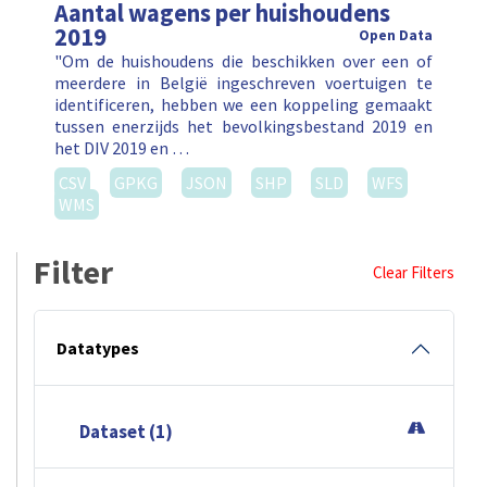
Aantal wagens per huishoudens
2019
Open Data
"Om de huishoudens die beschikken over een of
meerdere in België ingeschreven voertuigen te
identificeren, hebben we een koppeling gemaakt
tussen enerzijds het bevolkingsbestand 2019 en
het DIV 2019 en …
CSV
GPKG
JSON
SHP
SLD
WFS
WMS
Filter
Clear Filters
Datatypes
Dataset (1)