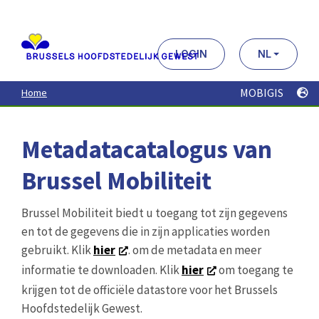
Aller
au
contenu
principal
LOGIN
NL
MOBIGIS
Home
Metadatacatalogus van
Brussel Mobiliteit
Brussel Mobiliteit biedt u toegang tot zijn gegevens
en tot de gegevens die in zijn applicaties worden
gebruikt. Klik
hier
. om de metadata en meer
informatie te downloaden. Klik
hier
om toegang te
krijgen tot de officiële datastore voor het Brussels
Hoofdstedelijk Gewest.