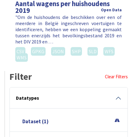
Aantal wagens per huishoudens
2019
Open Data
"Om de huishoudens die beschikken over een of
meerdere in België ingeschreven voertuigen te
identificeren, hebben we een koppeling gemaakt
tussen enerzijds het bevolkingsbestand 2019 en
het DIV 2019 en …
CSV
GPKG
JSON
SHP
SLD
WFS
WMS
Filter
Clear Filters
Datatypes
Dataset (1)