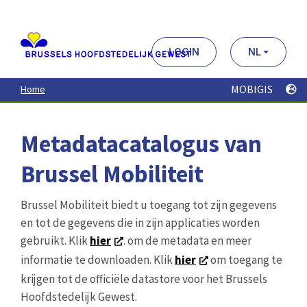
Aller
au
contenu
principal
LOGIN
NL
MOBIGIS
Home
Metadatacatalogus van
Brussel Mobiliteit
Brussel Mobiliteit biedt u toegang tot zijn gegevens
en tot de gegevens die in zijn applicaties worden
gebruikt. Klik
hier
. om de metadata en meer
informatie te downloaden. Klik
hier
om toegang te
krijgen tot de officiële datastore voor het Brussels
Hoofdstedelijk Gewest.