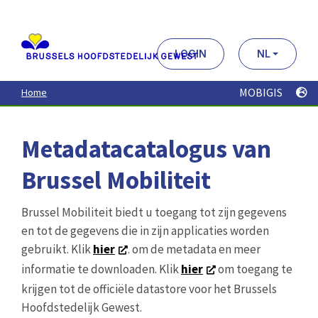
Aller
au
contenu
principal
LOGIN
NL
MOBIGIS
Home
Metadatacatalogus van
Brussel Mobiliteit
Brussel Mobiliteit biedt u toegang tot zijn gegevens
en tot de gegevens die in zijn applicaties worden
gebruikt. Klik
hier
. om de metadata en meer
informatie te downloaden. Klik
hier
om toegang te
krijgen tot de officiële datastore voor het Brussels
Hoofdstedelijk Gewest.