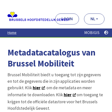
Aller
au
contenu
principal
LOGIN
NL
MOBIGIS
Home
Metadatacatalogus van
Brussel Mobiliteit
Brussel Mobiliteit biedt u toegang tot zijn gegevens
en tot de gegevens die in zijn applicaties worden
gebruikt. Klik
hier
. om de metadata en meer
informatie te downloaden. Klik
hier
om toegang te
krijgen tot de officiële datastore voor het Brussels
Hoofdstedelijk Gewest.