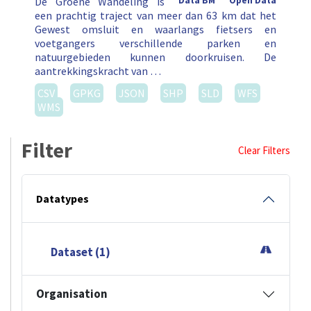
De Groene Wandeling is
Data BM
Open Data
een prachtig traject van meer dan 63 km dat het
Gewest omsluit en waarlangs fietsers en
voetgangers verschillende parken en
natuurgebieden kunnen doorkruisen. De
aantrekkingskracht van …
CSV
GPKG
JSON
SHP
SLD
WFS
WMS
Filter
Clear Filters
Datatypes
Dataset (1)
Organisation