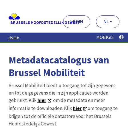
Aller
au
contenu
principal
LOGIN
NL
MOBIGIS
Home
Metadatacatalogus van
Brussel Mobiliteit
Brussel Mobiliteit biedt u toegang tot zijn gegevens
en tot de gegevens die in zijn applicaties worden
gebruikt. Klik
hier
. om de metadata en meer
informatie te downloaden. Klik
hier
om toegang te
krijgen tot de officiële datastore voor het Brussels
Hoofdstedelijk Gewest.