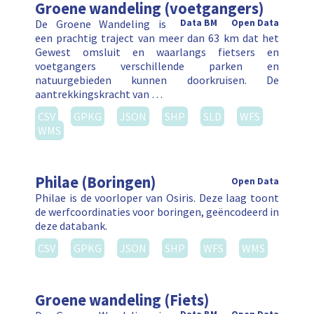
Groene wandeling (voetgangers)
De Groene Wandeling is
Data BM
Open Data
een prachtig traject van meer dan 63 km dat het
Gewest omsluit en waarlangs fietsers en
voetgangers verschillende parken en
natuurgebieden kunnen doorkruisen. De
aantrekkingskracht van …
CSV
GPKG
JSON
SHP
SLD
WFS
WMS
Philae (Boringen)
Open Data
Philae is de voorloper van Osiris. Deze laag toont
de werfcoordinaties voor boringen, geëncodeerd in
deze databank.
CSV
GPKG
JSON
SHP
WFS
WMS
Groene wandeling (Fiets)