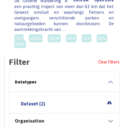
De Groene Wandeling is
Data BM
Open Data
een prachtig traject van meer dan 63 km dat het
Gewest omsluit en waarlangs fietsers en
voetgangers verschillende parken en
natuurgebieden kunnen doorkruisen. De
aantrekkingskracht van …
CSV
GPKG
JSON
SHP
SLD
WFS
WMS
Filter
Clear Filters
Datatypes
Dataset (2)
Organisation