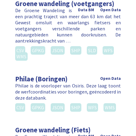
Groene wandeling (voetgangers)
De Groene Wandeling is
Data BM
Open Data
een prachtig traject van meer dan 63 km dat het
Gewest omsluit en waarlangs fietsers en
voetgangers verschillende parken en
natuurgebieden kunnen doorkruisen. De
aantrekkingskracht van …
CSV
GPKG
JSON
SHP
SLD
WFS
WMS
Philae (Boringen)
Open Data
Philae is de voorloper van Osiris. Deze laag toont
de werfcoordinaties voor boringen, geëncodeerd in
deze databank.
CSV
GPKG
JSON
SHP
WFS
WMS
Groene wandeling (Fiets)