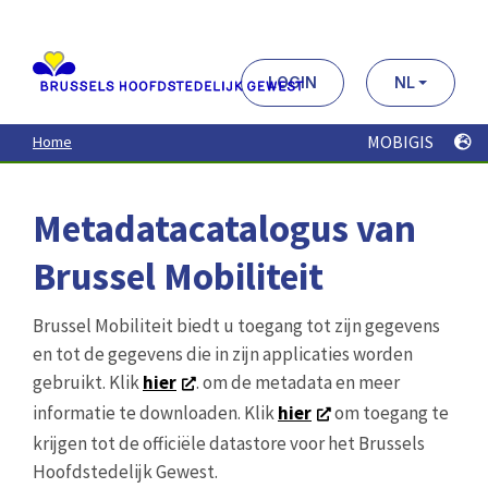
Aller
au
contenu
principal
LOGIN
NL
MOBIGIS
Home
Metadatacatalogus van
Brussel Mobiliteit
Brussel Mobiliteit biedt u toegang tot zijn gegevens
en tot de gegevens die in zijn applicaties worden
gebruikt. Klik
hier
. om de metadata en meer
informatie te downloaden. Klik
hier
om toegang te
krijgen tot de officiële datastore voor het Brussels
Hoofdstedelijk Gewest.