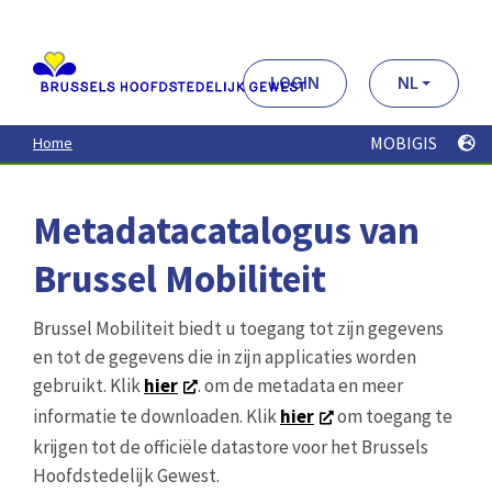
Aller
au
contenu
principal
LOGIN
NL
MOBIGIS
Home
Metadatacatalogus van
Brussel Mobiliteit
Brussel Mobiliteit biedt u toegang tot zijn gegevens
en tot de gegevens die in zijn applicaties worden
gebruikt. Klik
hier
. om de metadata en meer
informatie te downloaden. Klik
hier
om toegang te
krijgen tot de officiële datastore voor het Brussels
Hoofdstedelijk Gewest.