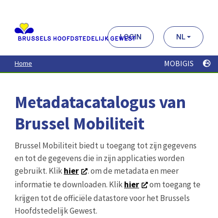
Aller
au
contenu
principal
LOGIN
NL
MOBIGIS
Home
Metadatacatalogus van
Brussel Mobiliteit
Brussel Mobiliteit biedt u toegang tot zijn gegevens
en tot de gegevens die in zijn applicaties worden
gebruikt. Klik
hier
. om de metadata en meer
informatie te downloaden. Klik
hier
om toegang te
krijgen tot de officiële datastore voor het Brussels
Hoofdstedelijk Gewest.