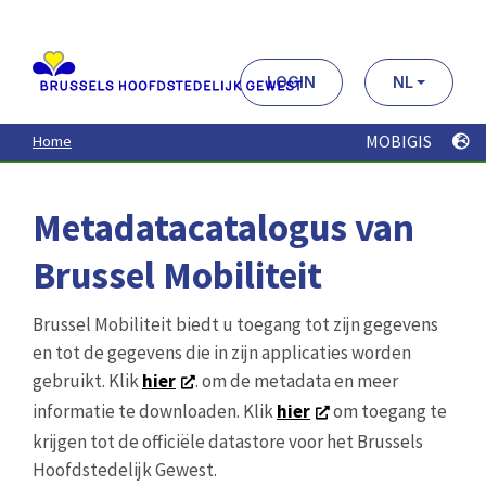
Aller
au
contenu
principal
LOGIN
NL
MOBIGIS
Home
Metadatacatalogus van
Brussel Mobiliteit
Brussel Mobiliteit biedt u toegang tot zijn gegevens
en tot de gegevens die in zijn applicaties worden
gebruikt. Klik
hier
. om de metadata en meer
informatie te downloaden. Klik
hier
om toegang te
krijgen tot de officiële datastore voor het Brussels
Hoofdstedelijk Gewest.