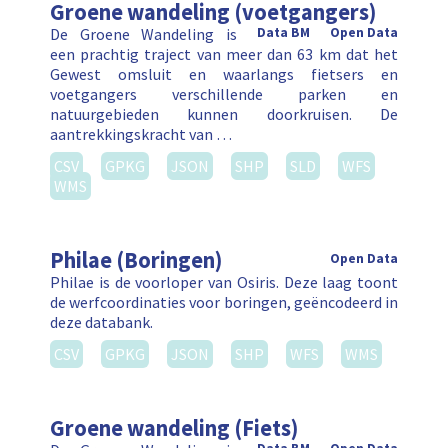
Groene wandeling (voetgangers)
De Groene Wandeling is
Data BM
Open Data
een prachtig traject van meer dan 63 km dat het
Gewest omsluit en waarlangs fietsers en
voetgangers verschillende parken en
natuurgebieden kunnen doorkruisen. De
aantrekkingskracht van …
CSV
GPKG
JSON
SHP
SLD
WFS
WMS
Philae (Boringen)
Open Data
Philae is de voorloper van Osiris. Deze laag toont
de werfcoordinaties voor boringen, geëncodeerd in
deze databank.
CSV
GPKG
JSON
SHP
WFS
WMS
Groene wandeling (Fiets)