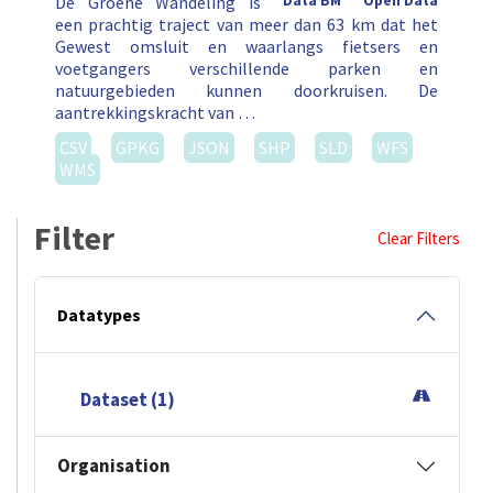
De Groene Wandeling is
Data BM
Open Data
een prachtig traject van meer dan 63 km dat het
Gewest omsluit en waarlangs fietsers en
voetgangers verschillende parken en
natuurgebieden kunnen doorkruisen. De
aantrekkingskracht van …
CSV
GPKG
JSON
SHP
SLD
WFS
WMS
Filter
Clear Filters
Datatypes
Dataset (1)
Organisation