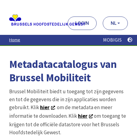
Aller
au
contenu
principal
LOGIN
NL
MOBIGIS
Home
Metadatacatalogus van
Brussel Mobiliteit
Brussel Mobiliteit biedt u toegang tot zijn gegevens
en tot de gegevens die in zijn applicaties worden
gebruikt. Klik
hier
. om de metadata en meer
informatie te downloaden. Klik
hier
om toegang te
krijgen tot de officiële datastore voor het Brussels
Hoofdstedelijk Gewest.