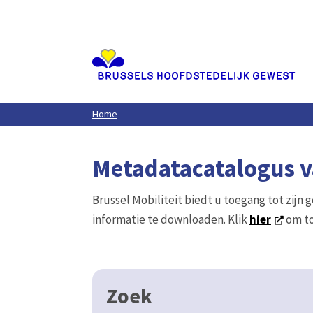
Aller
au
contenu
principal
Home
Metadatacatalogus va
Brussel Mobiliteit biedt u toegang tot zijn 
informatie te downloaden. Klik
hier
om to
Zoek