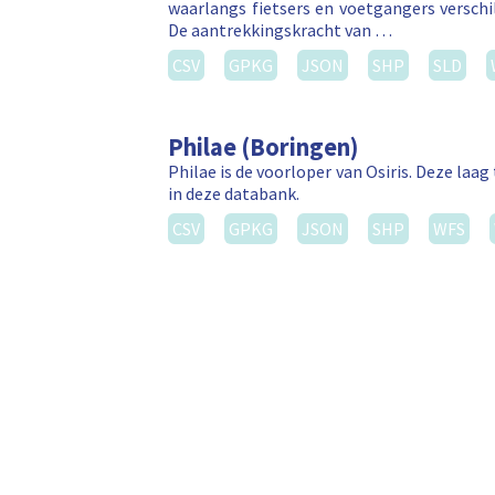
waarlangs fietsers en voetgangers versch
De aantrekkingskracht van …
CSV
GPKG
JSON
SHP
SLD
Philae (Boringen)
Philae is de voorloper van Osiris. Deze la
in deze databank.
CSV
GPKG
JSON
SHP
WFS