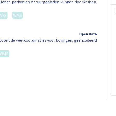
illende parken en natuurgebieden kunnen doorkruisen.
WFS
WMS
Open Data
ag toont de werfcoordinaties voor boringen, geëncodeerd
WMS