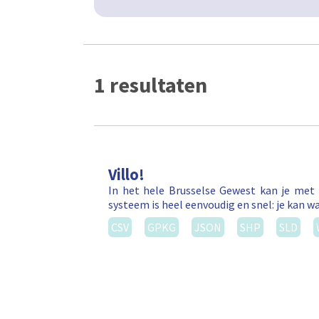
1 resultaten
Villo!
In het hele Brusselse Gewest kan je met 
systeem is heel eenvoudig en snel: je kan wa
CSV
GPKG
JSON
SHP
SLD