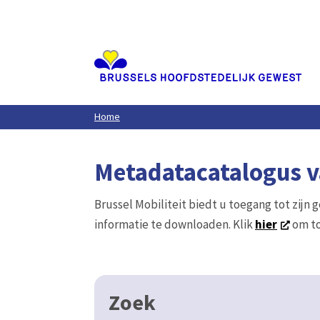
Aller
au
contenu
principal
Home
Metadatacatalogus va
Brussel Mobiliteit biedt u toegang tot zijn 
informatie te downloaden. Klik
hier
om to
Zoek