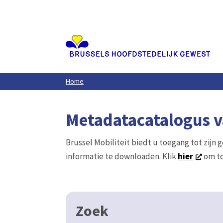
Aller
au
contenu
principal
Home
Metadatacatalogus va
Brussel Mobiliteit biedt u toegang tot zijn 
informatie te downloaden. Klik
hier
om to
Zoek