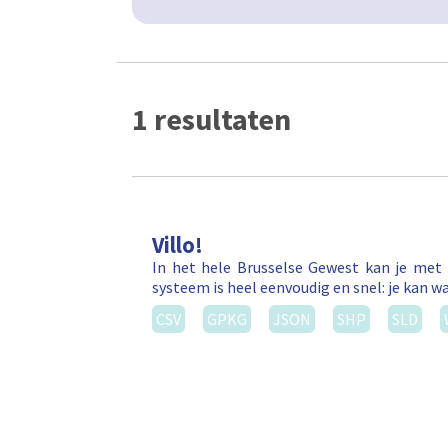
1 resultaten
Villo!
In het hele Brusselse Gewest kan je met 
systeem is heel eenvoudig en snel: je kan wa
CSV
GPKG
JSON
SHP
SLD