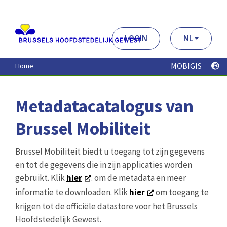
Aller
au
contenu
principal
LOGIN
NL
MOBIGIS
Home
Metadatacatalogus van
Brussel Mobiliteit
Brussel Mobiliteit biedt u toegang tot zijn gegevens
en tot de gegevens die in zijn applicaties worden
gebruikt. Klik
hier
. om de metadata en meer
informatie te downloaden. Klik
hier
om toegang te
krijgen tot de officiële datastore voor het Brussels
Hoofdstedelijk Gewest.