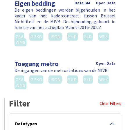
Eigen bedding
Data BM
Open Data
De eigen beddingen worden bijgehouden in het
kader van het kadercontract tussen Brussel
Mobiliteit en de MIVB. De bijhouding gebeurt in
functie van het actieplan 'Avanti 2016-2025'.
CSV
GPKG
JSON
SHP
SLD
WFS
WMS
Toegang metro
Open Data
De ingangen van de metrostations van de MIVB.
CSV
GPKG
JSON
SHP
SLD
WFS
WMS
Filter
Clear Filters
Datatypes