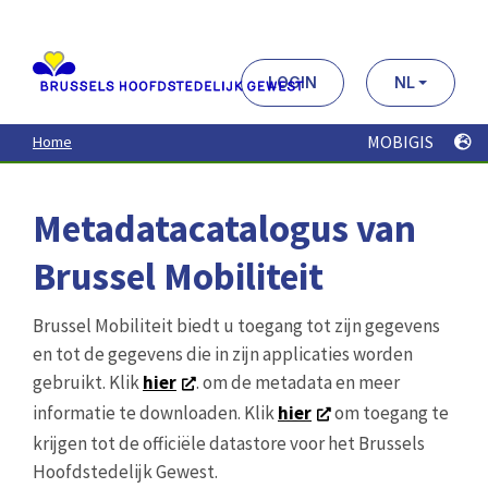
Aller
au
contenu
principal
LOGIN
NL
MOBIGIS
Home
Metadatacatalogus van
Brussel Mobiliteit
Brussel Mobiliteit biedt u toegang tot zijn gegevens
en tot de gegevens die in zijn applicaties worden
gebruikt. Klik
hier
. om de metadata en meer
informatie te downloaden. Klik
hier
om toegang te
krijgen tot de officiële datastore voor het Brussels
Hoofdstedelijk Gewest.