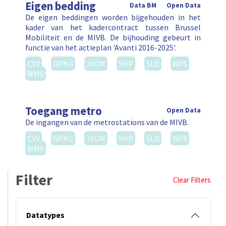
Eigen bedding
Data BM
Open Data
De eigen beddingen worden bijgehouden in het
kader van het kadercontract tussen Brussel
Mobiliteit en de MIVB. De bijhouding gebeurt in
functie van het actieplan 'Avanti 2016-2025'.
CSV
GPKG
JSON
SHP
SLD
WFS
WMS
Toegang metro
Open Data
De ingangen van de metrostations van de MIVB.
CSV
GPKG
JSON
SHP
SLD
WFS
WMS
Filter
Clear Filters
Datatypes