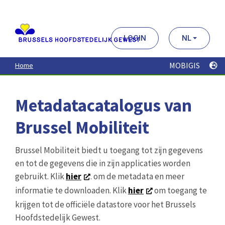
Aller
au
contenu
principal
LOGIN
NL
MOBIGIS
Home
Metadatacatalogus van
Brussel Mobiliteit
Brussel Mobiliteit biedt u toegang tot zijn gegevens
en tot de gegevens die in zijn applicaties worden
gebruikt. Klik
hier
. om de metadata en meer
informatie te downloaden. Klik
hier
om toegang te
krijgen tot de officiële datastore voor het Brussels
Hoofdstedelijk Gewest.