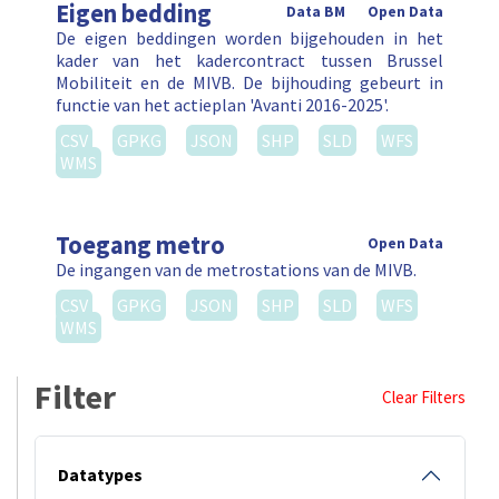
Eigen bedding
Data BM
Open Data
De eigen beddingen worden bijgehouden in het
kader van het kadercontract tussen Brussel
Mobiliteit en de MIVB. De bijhouding gebeurt in
functie van het actieplan 'Avanti 2016-2025'.
CSV
GPKG
JSON
SHP
SLD
WFS
WMS
Toegang metro
Open Data
De ingangen van de metrostations van de MIVB.
CSV
GPKG
JSON
SHP
SLD
WFS
WMS
Filter
Clear Filters
Datatypes