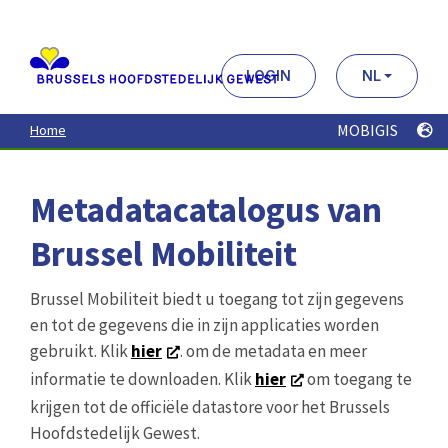
Aller
au
contenu
principal
LOGIN
NL
MOBIGIS
Home
Metadatacatalogus van
Brussel Mobiliteit
Brussel Mobiliteit biedt u toegang tot zijn gegevens
en tot de gegevens die in zijn applicaties worden
gebruikt. Klik
hier
. om de metadata en meer
informatie te downloaden. Klik
hier
om toegang te
krijgen tot de officiële datastore voor het Brussels
Hoofdstedelijk Gewest.