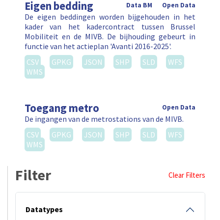
Eigen bedding
Data BM
Open Data
De eigen beddingen worden bijgehouden in het
kader van het kadercontract tussen Brussel
Mobiliteit en de MIVB. De bijhouding gebeurt in
functie van het actieplan 'Avanti 2016-2025'.
CSV
GPKG
JSON
SHP
SLD
WFS
WMS
Toegang metro
Open Data
De ingangen van de metrostations van de MIVB.
CSV
GPKG
JSON
SHP
SLD
WFS
WMS
Filter
Clear Filters
Datatypes