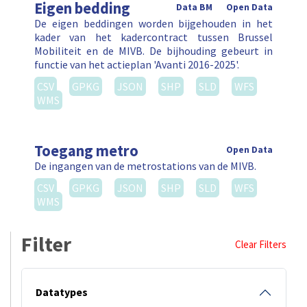
Eigen bedding
Data BM
Open Data
De eigen beddingen worden bijgehouden in het
kader van het kadercontract tussen Brussel
Mobiliteit en de MIVB. De bijhouding gebeurt in
functie van het actieplan 'Avanti 2016-2025'.
CSV
GPKG
JSON
SHP
SLD
WFS
WMS
Toegang metro
Open Data
De ingangen van de metrostations van de MIVB.
CSV
GPKG
JSON
SHP
SLD
WFS
WMS
Filter
Clear Filters
Datatypes