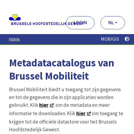
Aller
au
contenu
principal
LOGIN
NL
MOBIGIS
Home
Metadatacatalogus van
Brussel Mobiliteit
Brussel Mobiliteit biedt u toegang tot zijn gegevens
en tot de gegevens die in zijn applicaties worden
gebruikt. Klik
hier
. om de metadata en meer
informatie te downloaden. Klik
hier
om toegang te
krijgen tot de officiële datastore voor het Brussels
Hoofdstedelijk Gewest.