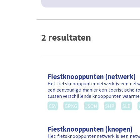
2 resultaten
Fiestknooppunten (netwerk)
Het fietsknooppuntennetwerk is een netw
een eenvoudige manier een toeristische ro
tussen verschillende knooppunten waarm
CSV
GPKG
JSON
SHP
SLD
Fiestknooppunten (knopen)
Het fietsknooppuntennetwerk is een netw