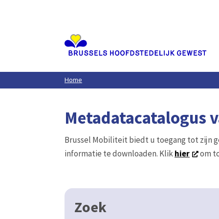
Aller
au
contenu
principal
Home
Metadatacatalogus va
Brussel Mobiliteit biedt u toegang tot zijn 
informatie te downloaden. Klik
hier
om to
Zoek