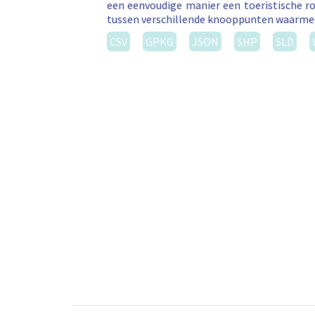
een eenvoudige manier een toeristische ro
tussen verschillende knooppunten waarm
CSV
GPKG
JSON
SHP
SLD