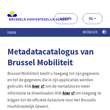
Aller
au
contenu
principal
LOGIN
NL
MOBIGIS
Home
Metadatacatalogus van
Brussel Mobiliteit
Brussel Mobiliteit biedt u toegang tot zijn gegevens
en tot de gegevens die in zijn applicaties worden
gebruikt. Klik
hier
. om de metadata en meer
informatie te downloaden. Klik
hier
om toegang te
krijgen tot de officiële datastore voor het Brussels
Hoofdstedelijk Gewest.