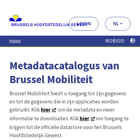
Aller
au
contenu
principal
LOGIN
NL
MOBIGIS
Home
Metadatacatalogus van
Brussel Mobiliteit
Brussel Mobiliteit biedt u toegang tot zijn gegevens
en tot de gegevens die in zijn applicaties worden
gebruikt. Klik
hier
. om de metadata en meer
informatie te downloaden. Klik
hier
om toegang te
krijgen tot de officiële datastore voor het Brussels
Hoofdstedelijk Gewest.