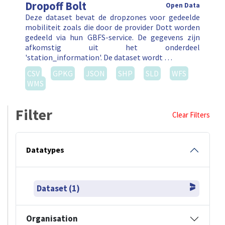
Dropoff Bolt
Open Data
Deze dataset bevat de dropzones voor gedeelde
mobiliteit zoals die door de provider Dott worden
gedeeld via hun GBFS-service. De gegevens zijn
afkomstig uit het onderdeel
'station_information'. De dataset wordt …
CSV
GPKG
JSON
SHP
SLD
WFS
WMS
Filter
Clear Filters
Datatypes
Dataset (1)
Organisation