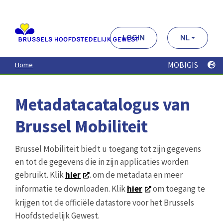
Aller
au
contenu
principal
LOGIN
NL
MOBIGIS
Home
Metadatacatalogus van
Brussel Mobiliteit
Brussel Mobiliteit biedt u toegang tot zijn gegevens
en tot de gegevens die in zijn applicaties worden
gebruikt. Klik
hier
. om de metadata en meer
informatie te downloaden. Klik
hier
om toegang te
krijgen tot de officiële datastore voor het Brussels
Hoofdstedelijk Gewest.