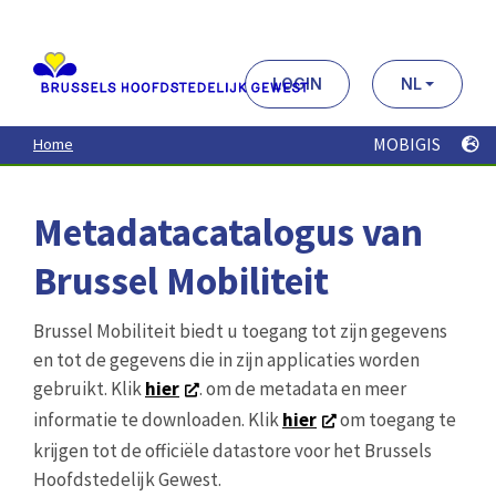
Aller
au
contenu
principal
LOGIN
NL
MOBIGIS
Home
Metadatacatalogus van
Brussel Mobiliteit
Brussel Mobiliteit biedt u toegang tot zijn gegevens
en tot de gegevens die in zijn applicaties worden
gebruikt. Klik
hier
. om de metadata en meer
informatie te downloaden. Klik
hier
om toegang te
krijgen tot de officiële datastore voor het Brussels
Hoofdstedelijk Gewest.