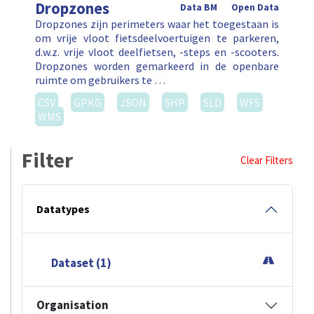
Dropzones
Data BM
Open Data
Dropzones zijn perimeters waar het toegestaan is
om vrije vloot fietsdeelvoertuigen te parkeren,
d.w.z. vrije vloot deelfietsen, -steps en -scooters.
Dropzones worden gemarkeerd in de openbare
ruimte om gebruikers te …
CSV
GPKG
JSON
SHP
SLD
WFS
WMS
Filter
Clear Filters
Datatypes
Dataset (1)
Organisation