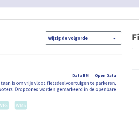
F
Wijzig de volgorde
Data BM
Open Data
aan is om vrije vloot fietsdeelvoertuigen te parkeren,
 -scooters. Dropzones worden gemarkeerd in de openbare
WFS
WMS