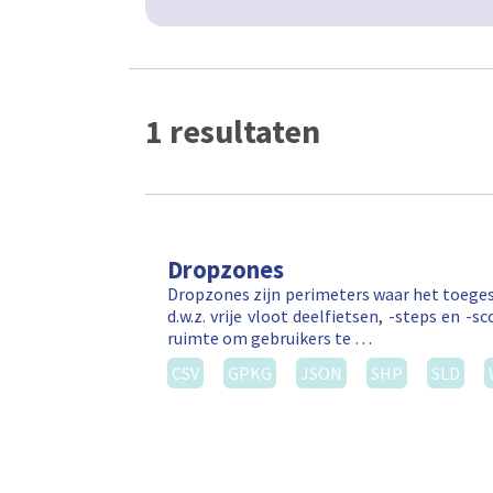
1 resultaten
Dropzones
Dropzones zijn perimeters waar het toegest
d.w.z. vrije vloot deelfietsen, -steps en
ruimte om gebruikers te …
CSV
GPKG
JSON
SHP
SLD