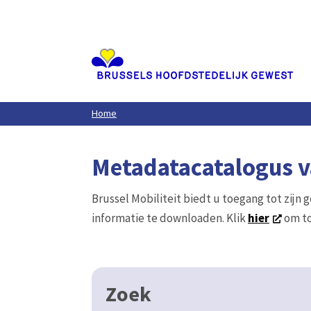
Aller
au
contenu
principal
Home
Metadatacatalogus va
Brussel Mobiliteit biedt u toegang tot zijn 
informatie te downloaden. Klik
hier
om to
Zoek