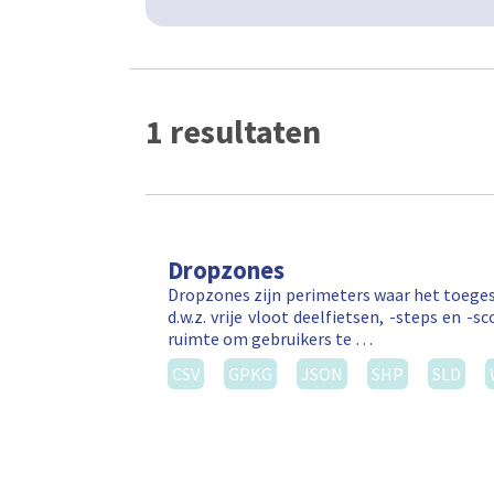
1 resultaten
Dropzones
Dropzones zijn perimeters waar het toegest
d.w.z. vrije vloot deelfietsen, -steps en
ruimte om gebruikers te …
CSV
GPKG
JSON
SHP
SLD