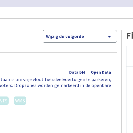
F
Wijzig de volgorde
Data BM
Open Data
aan is om vrije vloot fietsdeelvoertuigen te parkeren,
 -scooters. Dropzones worden gemarkeerd in de openbare
WFS
WMS