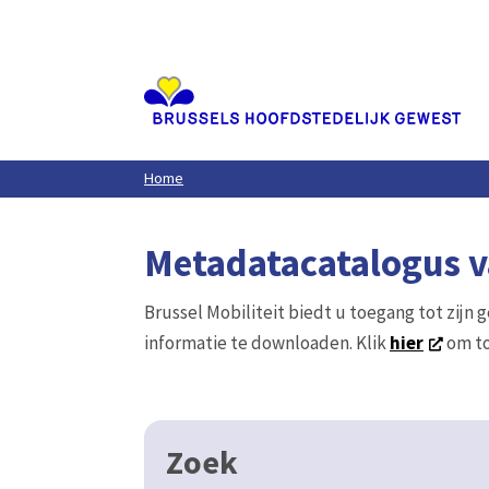
Aller
au
contenu
principal
Home
Metadatacatalogus va
Brussel Mobiliteit biedt u toegang tot zijn 
informatie te downloaden. Klik
hier
om to
Zoek