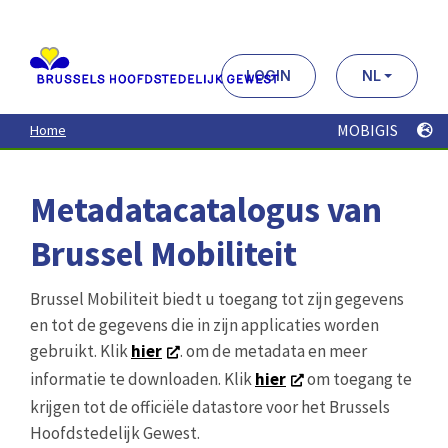
Aller
au
contenu
principal
LOGIN
NL
MOBIGIS
Home
Metadatacatalogus van
Brussel Mobiliteit
Brussel Mobiliteit biedt u toegang tot zijn gegevens
en tot de gegevens die in zijn applicaties worden
gebruikt. Klik
hier
. om de metadata en meer
informatie te downloaden. Klik
hier
om toegang te
krijgen tot de officiële datastore voor het Brussels
Hoofdstedelijk Gewest.