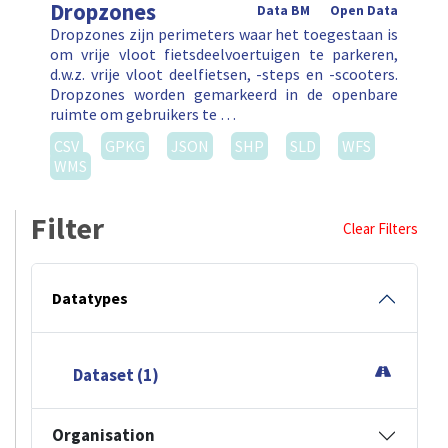
Dropzones
Data BM
Open Data
Dropzones zijn perimeters waar het toegestaan is
om vrije vloot fietsdeelvoertuigen te parkeren,
d.w.z. vrije vloot deelfietsen, -steps en -scooters.
Dropzones worden gemarkeerd in de openbare
ruimte om gebruikers te …
CSV
GPKG
JSON
SHP
SLD
WFS
WMS
Filter
Clear Filters
Datatypes
Dataset (1)
Organisation