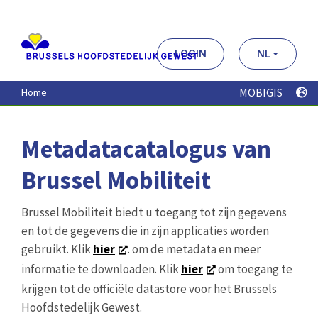
Aller
au
contenu
principal
LOGIN
NL
MOBIGIS
Home
Metadatacatalogus van
Brussel Mobiliteit
Brussel Mobiliteit biedt u toegang tot zijn gegevens
en tot de gegevens die in zijn applicaties worden
gebruikt. Klik
hier
. om de metadata en meer
informatie te downloaden. Klik
hier
om toegang te
krijgen tot de officiële datastore voor het Brussels
Hoofdstedelijk Gewest.