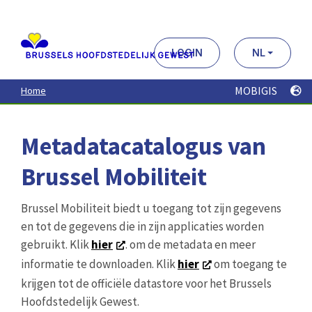
Aller
au
contenu
principal
LOGIN
NL
MOBIGIS
Home
Metadatacatalogus van
Brussel Mobiliteit
Brussel Mobiliteit biedt u toegang tot zijn gegevens
en tot de gegevens die in zijn applicaties worden
gebruikt. Klik
hier
. om de metadata en meer
informatie te downloaden. Klik
hier
om toegang te
krijgen tot de officiële datastore voor het Brussels
Hoofdstedelijk Gewest.